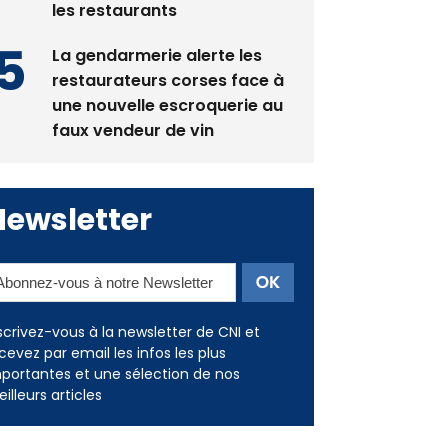
les restaurants
La gendarmerie alerte les
restaurateurs corses face à
une nouvelle escroquerie au
faux vendeur de vin
Newsletter
scrivez-vous à la newsletter de CNI et
cevez par email les infos les plus
portantes et une sélection de nos
illeurs articles