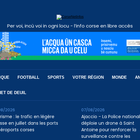
Per voi, incù voi in ogni locu - l’info corse en libre accès
IQUE
FOOTBALL
SPORTS
VOTRE RÉGION
MONDE
A
ET DE DEUIL
08/2026
07/08/2026
isme : le trafic en légère
Ajaccio - La Police nationa
se en juillet dans les ports
déploie un drone à Saint
aéroports corses
Antoine pour renforcer la
surveillance contre les