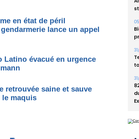
A
s
me en état de péril
05
 gendarmerie lance un appel
Bi
p
31
T
to Latino évacué en urgence
t
simann
31
8
e retrouvée saine et sauve
d
s le maquis
E