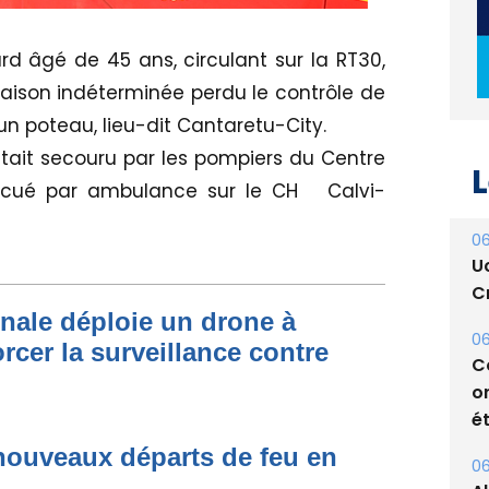
d âgé de 45 ans, circulant sur la RT30,
ison indéterminée perdu le contrôle de
un poteau, lieu-dit Cantaretu-City.
 était secouru par les pompiers du Centre
L
vacué par ambulance sur le CH Calvi-
06
U
Cr
onale déploie un drone à
06
rcer la surveillance contre
C
o
ét
nouveaux départs de feu en
06