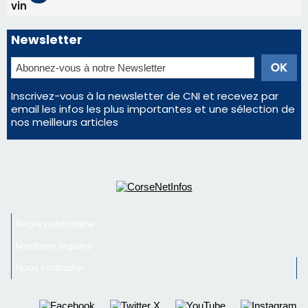
d'un spectacle qui ne reviendra pas avant 2081
Éclipse du 12 août : Où s'installer en Corse pour
profiter pleinement du spectacle ?
En Corse, un début de saison marqué par une
consommation en recul dans les restaurants
La gendarmerie alerte les restaurateurs corses
face à une nouvelle escroquerie au faux vendeur de
vin
Newsletter
Inscrivez-vous à la newsletter de CNI et recevez par
email les infos les plus importantes et une sélection de
nos meilleurs articles