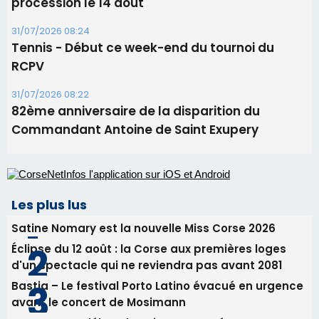
Les plus lus
Satine Nomary est la nouvelle Miss Corse 2026
Éclipse du 12 août : la Corse aux premières loges
d'un spectacle qui ne reviendra pas avant 2081
Bastia – Le festival Porto Latino évacué en urgence
avant le concert de Mosimann
En Corse, un début de saison marqué par une
consommation en recul dans les restaurants
La gendarmerie alerte les restaurateurs corses
face à une nouvelle escroquerie au faux vendeur de
vin
Newsletter