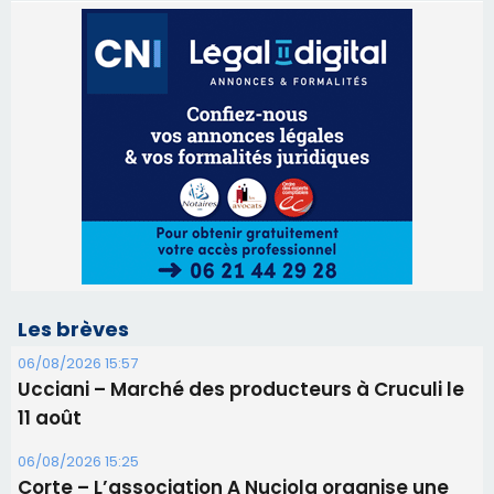
Les brèves
06/08/2026 15:57
Ucciani – Marché des producteurs à Cruculi le
11 août
06/08/2026 15:25
Corte – L’association A Nuciola organise une
projection sous les étoiles
06/08/2026 15:04
Alata - Soirée Tango Argentin au stade de San
Benedetto
05/08/2026 09:53
Biguglia : messe de la Sainte-Marie et
procession le 14 août