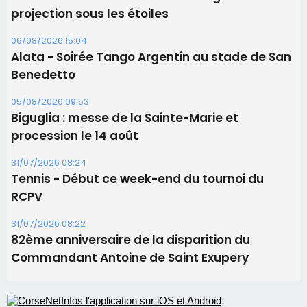
31/07/2026 08:24
Tennis - Début ce week-end du tournoi du
RCPV
31/07/2026 08:22
82ème anniversaire de la disparition du
Commandant Antoine de Saint Exupery
Les plus lus
Satine Nomary est la nouvelle Miss Corse 2026
Éclipse du 12 août : la Corse aux premières loges
d'un spectacle qui ne reviendra pas avant 2081
Bastia – Le festival Porto Latino évacué en urgence
avant le concert de Mosimann
En Corse, un début de saison marqué par une
consommation en recul dans les restaurants