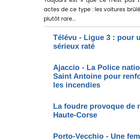
Toujours est-il que ce n'est pas t
actes de ce type : les voitures brûl
plutôt rare…
Télévu - Ligue 3 : pour 
sérieux raté
Ajaccio - La Police nati
Saint Antoine pour renfo
les incendies
La foudre provoque de 
Haute-Corse
Porto-Vecchio - Une fem