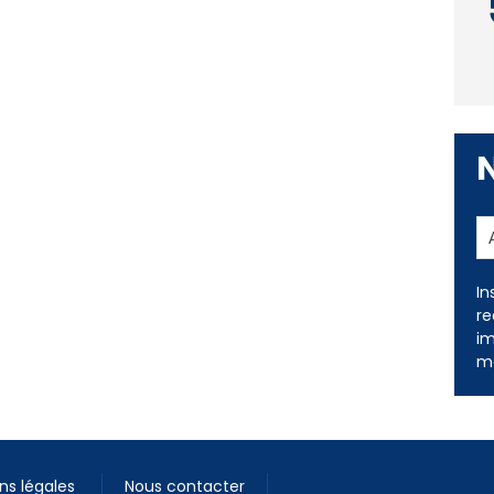
In
re
im
me
ns légales
Nous contacter