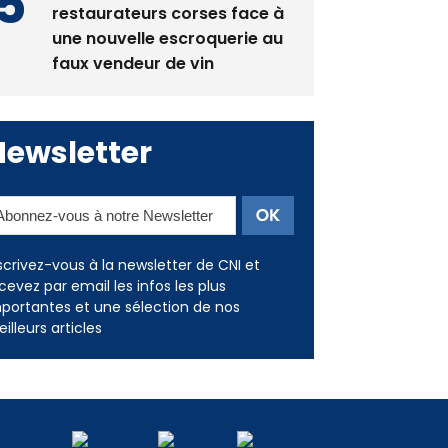
restaurateurs corses face à
une nouvelle escroquerie au
faux vendeur de vin
Newsletter
scrivez-vous à la newsletter de CNI et
cevez par email les infos les plus
portantes et une sélection de nos
illeurs articles