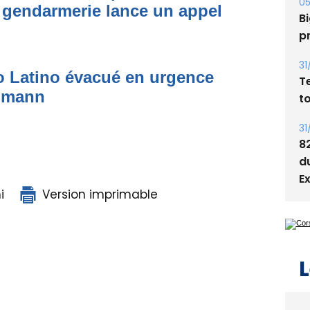
05
 gendarmerie lance un appel
Bi
p
31
to Latino évacué en urgence
T
simann
t
31
8
d
E
i
Version imprimable
L