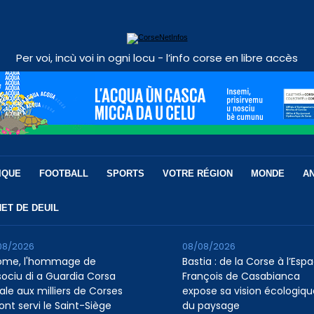
Per voi, incù voi in ogni locu - l’info corse en libre accès
IQUE
FOOTBALL
SPORTS
VOTRE RÉGION
MONDE
A
ET DE DEUIL
08/2026
08/08/2026
ome, l'hommage de
Bastia : de la Corse à l’Esp
ssociu di a Guardia Corsa
François de Casabianca
ale aux milliers de Corses
expose sa vision écologiqu
ont servi le Saint-Siège
du paysage