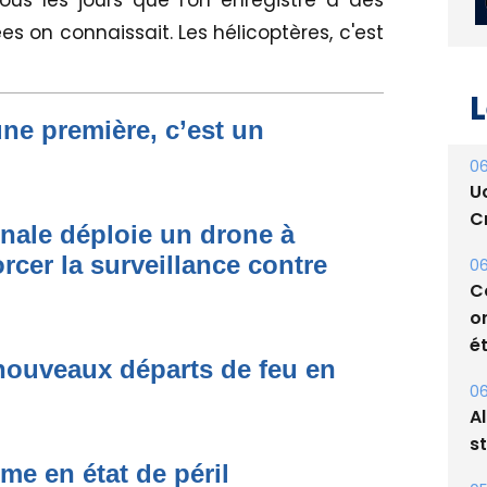
ous les jours que l'on enregistre à des
ées on connaissait. Les hélicoptères, c'est
L
une première, c’est un
06
U
Cr
onale déploie un drone à
rcer la surveillance contre
06
C
o
ét
nouveaux départs de feu en
06
A
s
me en état de péril