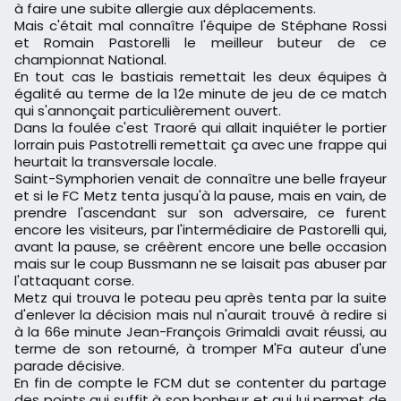
à faire une subite allergie aux déplacements.
Mais c'était mal connaître l'équipe de Stéphane Rossi
et Romain Pastorelli le meilleur buteur de ce
championnat National.
En tout cas le bastiais remettait les deux équipes à
égalité au terme de la 12e minute de jeu de ce match
qui s'annonçait particulièrement ouvert.
Dans la foulée c'est Traoré qui allait inquiéter le portier
lorrain puis Pastotrelli remettait ça avec une frappe qui
heurtait la transversale locale.
Saint-Symphorien venait de connaître une belle frayeur
et si le FC Metz tenta jusqu'à la pause, mais en vain, de
prendre l'ascendant sur son adversaire, ce furent
encore les visiteurs, par l'intermédiaire de Pastorelli qui,
avant la pause, se créèrent encore une belle occasion
mais sur le coup Bussmann ne se laisait pas abuser par
l'attaquant corse.
Metz qui trouva le poteau peu après tenta par la suite
d'enlever la décision mais nul n'aurait trouvé à redire si
à la 66e minute Jean-François Grimaldi avait réussi, au
terme de son retourné, à tromper M'Fa auteur d'une
parade décisive.
En fin de compte le FCM dut se contenter du partage
des points qui suffit à son bonheur et qui lui permet de