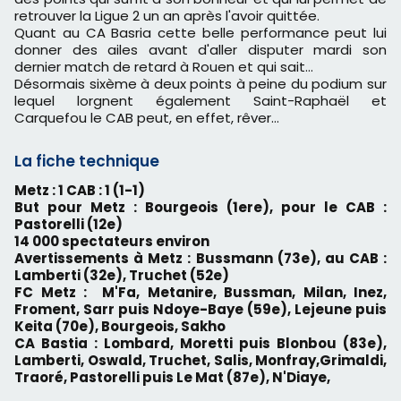
retrouver la Ligue 2 un an après l'avoir quittée.
Quant au CA Basria cette belle performance peut lui
donner des ailes avant d'aller disputer mardi son
dernier match de retard à Rouen et qui sait…
Désormais sixème à deux points à peine du podium sur
lequel lorgnent également Saint-Raphaël et
Carquefou le CAB peut, en effet, rêver…
La fiche technique
Metz : 1 CAB : 1 (1-1)
But pour Metz : Bourgeois (1ere), pour le CAB :
Pastorelli (12e)
14 000 spectateurs environ
Avertissements à Metz : Bussmann (73e), au CAB :
Lamberti (32e), Truchet (52e)
FC Metz : M'Fa, Metanire, Bussman, Milan, Inez,
Froment, Sarr puis Ndoye-Baye (59e), Lejeune puis
Keita (70e), Bourgeois, Sakho
CA Bastia : Lombard, Moretti puis Blonbou (83e),
Lamberti, Oswald, Truchet, Salis, Monfray,Grimaldi,
Traoré, Pastorelli puis Le Mat (87e), N'Diaye,