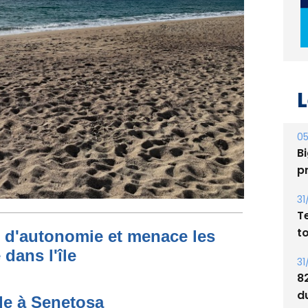
L
05
Bi
p
31
T
t
t d'autonomie et menace les
dans l'île
31
8
d
de à Senetosa