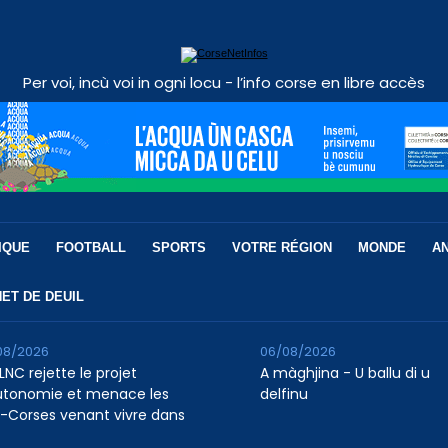
Per voi, incù voi in ogni locu - l’info corse en libre accès
IQUE
FOOTBALL
SPORTS
VOTRE RÉGION
MONDE
A
ET DE DEUIL
08/2026
06/08/2026
LNC rejette le projet
A màghjina - U ballu di u
utonomie et menace les
delfinu
-Corses venant vivre dans