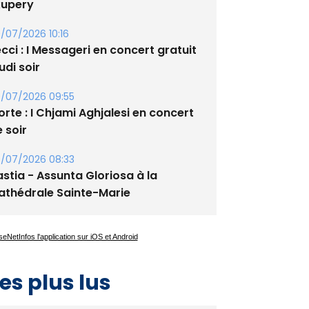
xupery
/07/2026 10:16
cci : I Messageri en concert gratuit
udi soir
/07/2026 09:55
rte : I Chjami Aghjalesi en concert
 soir
/07/2026 08:33
stia - Assunta Gloriosa à la
athédrale Sainte-Marie
es plus lus