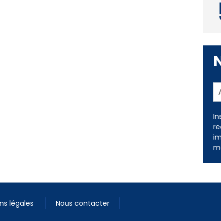
In
re
im
me
ns légales
Nous contacter