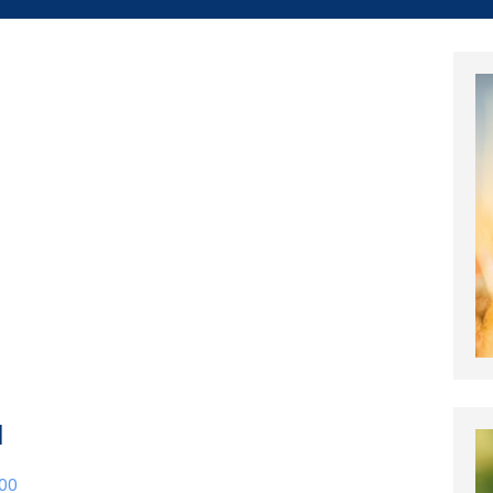
a
:00