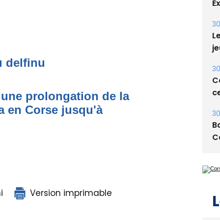
E
30
Le
je
u delfinu
30
Co
ce
une prolongation de la
 en Corse jusqu'à
30
Ba
C
i
Version imprimable
L