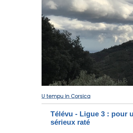
U tempu in Corsica
Télévu - Ligue 3 : pour 
sérieux raté