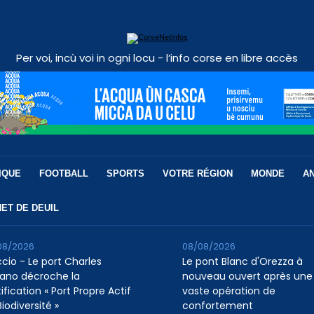
Per voi, incù voi in ogni locu - l’info corse en libre accès
IQUE
FOOTBALL
SPORTS
VOTRE RÉGION
MONDE
A
ET DE DEUIL
08/2026
08/08/2026
ccio - Le port Charles
Le pont Blanc d'Orezza à
ano décroche la
nouveau ouvert après une
ification « Port Propre Actif
vaste opération de
iodiversité »
confortement