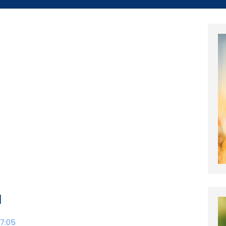
a
7:05