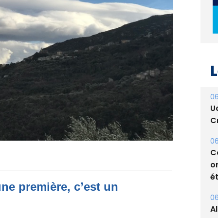
L
06
U
Cr
06
C
o
ét
06
A
une première, c’est un
s
05