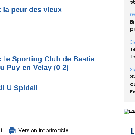
Bi
t la peur des vieux
p
31
T
t
31
: le Sporting Club de Bastia
8
au Puy-en-Velay (0-2)
d
E
di U Spidali
L
i
Version imprimable