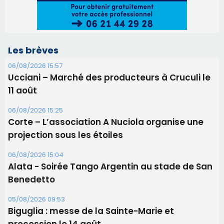
Corte – L’association A Nuciola organise une
projection sous les étoiles
06/08/2026 15:04
Alata - Soirée Tango Argentin au stade de San
Benedetto
05/08/2026 09:53
Biguglia : messe de la Sainte-Marie et
procession le 14 août
31/07/2026 08:24
Tennis - Début ce week-end du tournoi du
RCPV
31/07/2026 08:22
82ème anniversaire de la disparition du
Commandant Antoine de Saint Exupery