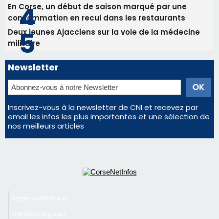
Les plus lus
Satine Nomary est la nouvelle Miss Corse 2026
Éclipse du 12 août : la Corse aux premières loges
d'un spectacle qui ne reviendra pas avant 2081
La gendarmerie alerte les restaurateurs corses
face à une nouvelle escroquerie au faux vendeur de
vin
En Corse, un début de saison marqué par une
consommation en recul dans les restaurants
Deux jeunes Ajacciens sur la voie de la médecine
militaire
Newsletter
Inscrivez-vous à la newsletter de CNI et recevez par
email les infos les plus importantes et une sélection de
nos meilleurs articles