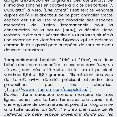
danger d'extinction et originaires des contreforts de
l'Himalaya, sont nés en captivité à la cité des tortues "A
Cupulatta" à Véro,
"une rareté",
s'est félicité vendredi
auprès de l'AFP le directeur de ce parc animalier. Cette
espèce est sur la liste rouge mondiale des espèces
menacées de l'Union internationale pour la
conservation de la nature (UICN), a détaillé Pierre
Moisson, le directeur-vétérinaire d'A Cupulatta, située à
une trentaine de kilomètres d'Ajaccio, qui se présente
comme le plus grand parc européen de tortues d'eau
douce et terrestres.
Temporairement baptisés "Tric" et "Trac", ces deux
bébés dont on ne connaîtra le sexe que dans
"cinq ou
six ans",
sont nés le 19 mai et le 1er juin et pesaient
vendredi 9,64 et 8,89 grammes. "Ils raffolent des vers
de terre!", a-t-il détaillé, précisant attendre des
propositions pour les rebaptiser
(
https://www.instagram.com/acupulatta/
).
Dotées d'une carapace sombre marquée de trois
lignes jaunes, ces tortues terrestres omnivores font
une vingtaine de centimètres et près d'un kilogramme
à la taille adulte. "
En 2017, il y a eu une saisie de 98
individus de cette espèce provenant d'Inde par les