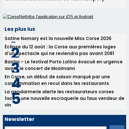
procession le 14 août
31/07/2026 08:24
Tennis - Début ce week-end du tournoi du
RCPV
31/07/2026 08:22
82ème anniversaire de la disparition du
Commandant Antoine de Saint Exupery
Les plus lus
Satine Nomary est la nouvelle Miss Corse 2026
Éclipse du 12 août : la Corse aux premières loges
d'un spectacle qui ne reviendra pas avant 2081
Bastia – Le festival Porto Latino évacué en urgence
avant le concert de Mosimann