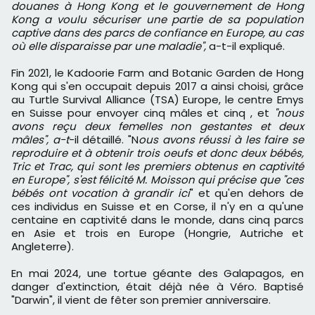
douanes à Hong Kong et le gouvernement de Hong
Kong a voulu sécuriser une partie de sa population
captive dans des parcs de confiance en Europe, au cas
où elle disparaisse par une maladie",
a-t-il expliqué.
Fin 2021, le Kadoorie Farm and Botanic Garden de Hong
Kong qui s'en occupait depuis 2017 a ainsi choisi, grâce
au Turtle Survival Alliance (TSA) Europe, le centre Emys
en Suisse pour envoyer cinq mâles et cinq , et
"nous
avons reçu deux femelles non gestantes et deux
mâles", a-t
-il détaillé. "N
ous avons réussi à les faire se
reproduire et à obtenir trois oeufs et donc deux bébés,
Tric et Trac, qui sont les premiers obtenus en captivité
en Europe", s'est félicité M. Moisson qui précise que "ces
bébés ont vocation à grandir ici
" et qu'en dehors de
ces individus en Suisse et en Corse, il n'y en a qu'une
centaine en captivité dans le monde, dans cinq parcs
en Asie et trois en Europe (Hongrie, Autriche et
Angleterre).
En mai 2024, une tortue géante des Galapagos, en
danger d'extinction, était déjà née à Véro. Baptisé
"Darwin", il vient de fêter son premier anniversaire.