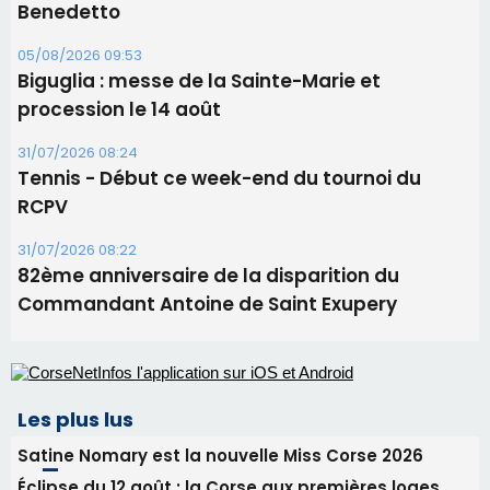
RCPV
31/07/2026 08:22
82ème anniversaire de la disparition du
Commandant Antoine de Saint Exupery
Les plus lus
Satine Nomary est la nouvelle Miss Corse 2026
Éclipse du 12 août : la Corse aux premières loges
d'un spectacle qui ne reviendra pas avant 2081
Bastia – Le festival Porto Latino évacué en urgence
avant le concert de Mosimann
En Corse, un début de saison marqué par une
consommation en recul dans les restaurants
La gendarmerie alerte les restaurateurs corses
face à une nouvelle escroquerie au faux vendeur de