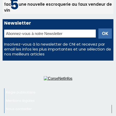
Éclipse du 12 août : la Corse aux premières loges
d'un spectacle qui ne reviendra pas avant 2081
Éclipse du 12 août : Où s'installer en Corse pour
profiter pleinement du spectacle ?
En Corse, un début de saison marqué par une
consommation en recul dans les restaurants
La gendarmerie alerte les restaurateurs corses
face à une nouvelle escroquerie au faux vendeur de
vin
Newsletter
Inscrivez-vous à la newsletter de CNI et recevez par
email les infos les plus importantes et une sélection de
nos meilleurs articles