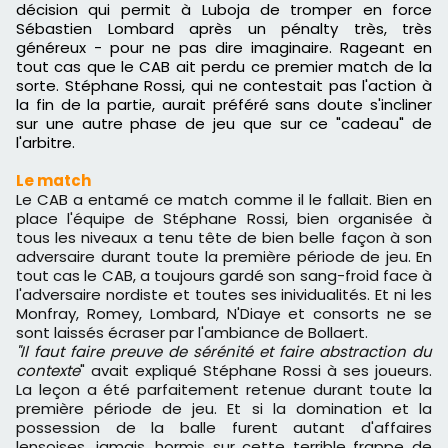
décision qui permit à Luboja de tromper en force
Sébastien Lombard après un pénalty très, très
généreux - pour ne pas dire imaginaire. Rageant en
tout cas que le CAB ait perdu ce premier match de la
sorte. Stéphane Rossi, qui ne contestait pas l'action à
la fin de la partie, aurait préféré sans doute s'incliner
sur une autre phase de jeu que sur ce "cadeau" de
l'arbitre.
Le match
Le CAB a entamé ce match comme il le fallait. Bien en
place l'équipe de Stéphane Rossi, bien organisée à
tous les niveaux a tenu tête de bien belle façon à son
adversaire durant toute la première période de jeu. En
tout cas le CAB, a toujours gardé son sang-froid face à
l'adversaire nordiste et toutes ses inividualités. Et ni les
Monfray, Romey, Lombard, N'Diaye et consorts ne se
sont laissés écraser par l'ambiance de Bollaert.
"Il faut faire preuve de sérénité et faire abstraction du
contexte
" avait expliqué Stéphane Rossi à ses joueurs.
La leçon a été parfaitement retenue durant toute la
première période de jeu. Et si la domination et la
possession de la balle furent autant d'affaires
lensoises, jamais, hormis sur cette terrible frappe de