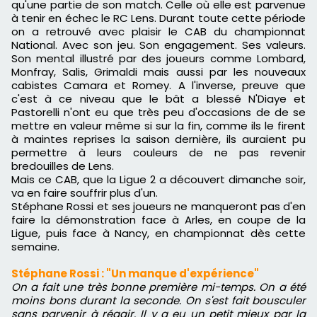
qu'une partie de son match. Celle où elle est parvenue
à tenir en échec le RC Lens. Durant toute cette période
on a retrouvé avec plaisir le CAB du championnat
National. Avec son jeu. Son engagement. Ses valeurs.
Son mental illustré par des joueurs comme Lombard,
Monfray, Salis, Grimaldi mais aussi par les nouveaux
cabistes Camara et Romey. A l'inverse, preuve que
c'est à ce niveau que le bât a blessé N'Diaye et
Pastorelli n'ont eu que très peu d'occasions de de se
mettre en valeur même si sur la fin, comme ils le firent
à maintes reprises la saison dernière, ils auraient pu
permettre à leurs couleurs de ne pas revenir
bredouilles de Lens.
Mais ce CAB, que la Ligue 2 a découvert dimanche soir,
va en faire souffrir plus d'un.
Stéphane Rossi et ses joueurs ne manqueront pas d'en
faire la démonstration face à Arles, en coupe de la
Ligue, puis face à Nancy, en championnat dès cette
semaine.
Stéphane Rossi : "Un manque d'expérience"
On a fait une très bonne première mi-temps. On a été
moins bons durant la seconde. On s'est fait bousculer
sans parvenir à réagir. Il y a eu un petit mieux par la