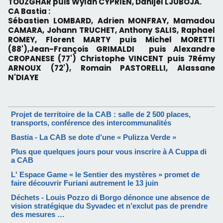
TOUZGHAR puis
Wylan CYPRIEN,
Danijel LJUBOJA.
CA Bastia :
Sébastien LOMBARD, Adrien MONFRAY,
Mamadou
CAMARA,
Johann TRUCHET,
Anthony SALIS,
Raphael
ROMEY,
Florent MARTY puis
Michel MORETTI
(88'),
Jean-François GRIMALDI puis
Alexandre
CROPANESE
(77')
Christophe VINCENT puis
7
Rémy
ARNOUX
(72'),
Romain PASTORELLI
,
Alassane
N'DIAYE
Projet de territoire de la CAB : salle de 2 500 places,
transports, conférence des intercommunalités
Bastia - La CAB se dote d’une « Pulizza Verde »
Plus que quelques jours pour vous inscrire à A Cuppa di
a CAB
L' Espace Game « le Sentier des mystères » promet de
faire découvrir Furiani autrement le 13 juin
Déchets - Louis Pozzo di Borgo dénonce une absence de
vision stratégique du Syvadec et n’exclut pas de prendre
des mesures …