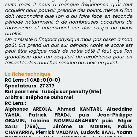
suite mais il nous a manqué l'expérience qu'il faut
acquérir pour pouvoir prendre des points, même si l'on
doit reconnaître que l'on a du faire face, en seconde
période notamment, à de nombreuses occasions de
l'adversaire et notamment sur des coups de pieds
arrêtés.
On a résisté à l'impact physique mais pas assez à mon
goût. On prend un but sur pénalty. Après le score est
peut être logique mais de notre côté il faut que l'on
grandissse que l'on acquiert de l'expérience pour en
faisant le dos rond l'on ramène au mois un point.
La fiche technique
RC Lens : 1 CAB : 0 (0-0)
Spectateurs : 27 377
But pour Lens : Luboja sur penalty (51e)
Arbitre : Stéphane Duhamel
RC Lens :
Alphonse AREOLA,
Ahmed KANTARI,
Alaeddine
YAHIA,
Patrick FRADJ,
puis
Jean-Philippe
GBAMIN,
Lalaïna NOMENJANAHARY puis
Edgar
SALLI (75e),
Jérôme LE MOIGNE,
Pablo
CHAVARRIA,
Pierrick VALDIVIA,
Ludovic BAAL,
Yoann