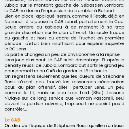
Luboja sur le montant gauche de Sébastien Lombard,
le CAB ne donna l'impression de trembler à Bollaert.
Bien en place, appliqué, serein, comme il l'était, déjà en
National : à la pause le CAB tenait parfaitement le Cap.
Seule ombre au tableau à ce moment-là sa trop
grande discrétion sur le plan offensif. Un seule frappe
du gauche et hors du cadre de Truchet en première
période : c'était bien insuffisant pour espérer inquiéter
le RC Lens.
La partie changea un peu de physionomie à la reprise.
Lens joua plus haut. Le CAB subit davantage. Et après le
pénalty réussi de Luboja, Lombard dut sortir le grand jeu
pour permettre au CAB de garder la tête haute.
On regrettera seulement que les joueurs de Stéphane
Rossi n'aient pas trouvé les ressources nécessaires
pour, au plan offensif, aller pertuber Lens. Un peu
comme le fit, mais un peu trop tard (85e), Lassana
N'Diaye sur ce long service que Romain Pastorelli, seul
devant le gardien adverse, trop court ne parvint pas à
contrôler…
Le CAB
On dira de l'équipe de Stéphane Rossi qu'elle n'a réussi