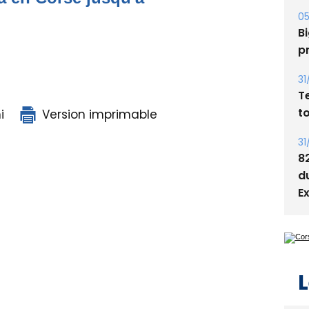
A
s
05
Bi
p
31
i
Version imprimable
T
t
31
8
d
E