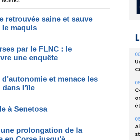
 Bastia.
e retrouvée saine et sauve
s le maquis
ses par le FLNC : le
L
uvre une enquête
06
U
t d'autonomie et menace les
Cr
dans l'île
06
C
de à Senetosa
o
ét
une prolongation de la
06
 en Corse jusqu'à