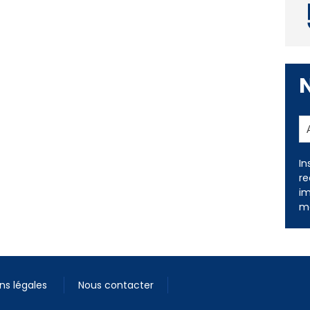
In
re
im
me