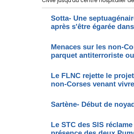
Civile jusqu'au centre hospitalier de
Sotta- Une septuagénair
après s'être égarée dan
Menaces sur les non-Cor
parquet antiterroriste o
Le FLNC rejette le proje
non-Corses venant vivre 
Sartène- Début de noya
Le STC des SIS réclame 
présence des deux Puma