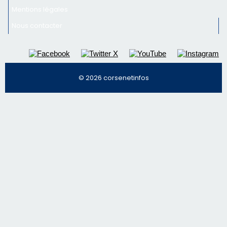
Inscrivez-vous à la newsletter de CNI et recevez par
email les infos les plus importantes et une sélection de
nos meilleurs articles
Régie publicitaire
Mentions légales
Nous contacter
© 2026 corsenetinfos