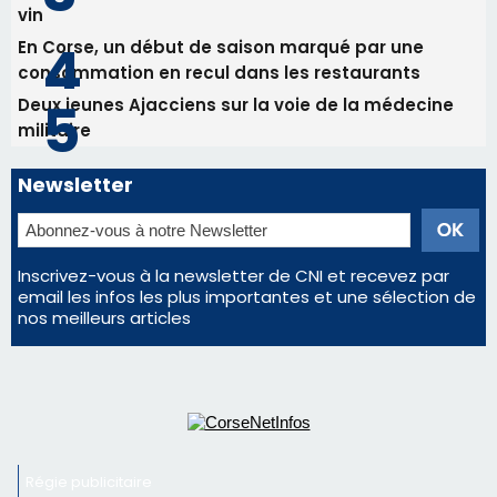
Les plus lus
Satine Nomary est la nouvelle Miss Corse 2026
Éclipse du 12 août : la Corse aux premières loges
d'un spectacle qui ne reviendra pas avant 2081
La gendarmerie alerte les restaurateurs corses
face à une nouvelle escroquerie au faux vendeur de
vin
En Corse, un début de saison marqué par une
consommation en recul dans les restaurants
Deux jeunes Ajacciens sur la voie de la médecine
militaire
Newsletter