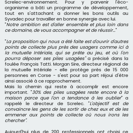
Screlec-environnement. Pour y parvenir l'éco-
organisme a bâti un programme de développement,
tout en s'attachant a donner les bons outils au
Syvadec pour travailler en bonne synergie avec lui.
"
Notre ambition est d'aller ensemble et plus loin dans
ce domaine, de vous accompagner et de réussir..
."
"
La proposition qui nous a été faite est d'ouvrir d'autres
points de collecte plus près des usagers comme ici à
la mutuelle Intériale, qui se prête au jeu, et où l'on
pourra déposer ses piles usagées"
a précisé dans la
foulée François Tatti. Morgan Sire, directeur régional de
la mutuelle Intériale - elle protège près de 15 000
personnes en Corse - s'est pour sa part réjoui d'être
ainsi associé à ce rapprochement.
Mais la chemin qui reste à accomplir est encore
important. "
30% des piles usagées reste encore à la
maison parce que l'on a tendance à les oublier
" a
rappelé le directeur de Screlec. "
L'objectif est de
convaincre les gens de les sortir de chez eux et de les
emmener aux points de collecte où nous irons les
chercher"
.
Aujourd'hui plus de 200 professionnels ont choisi ce