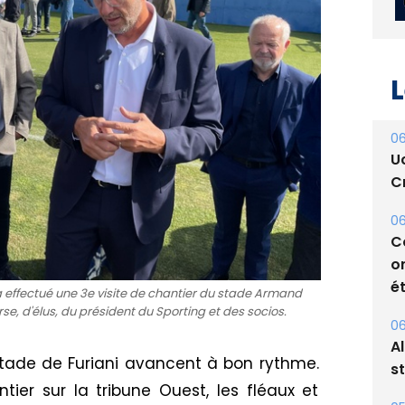
L
06
U
Cr
06
C
 a effectué une 3e visite de chantier du stade Armand
o
e, d'élus, du président du Sporting et des socios.
ét
tade de Furiani avancent à bon rythme.
06
A
ier sur la tribune Ouest, les fléaux et