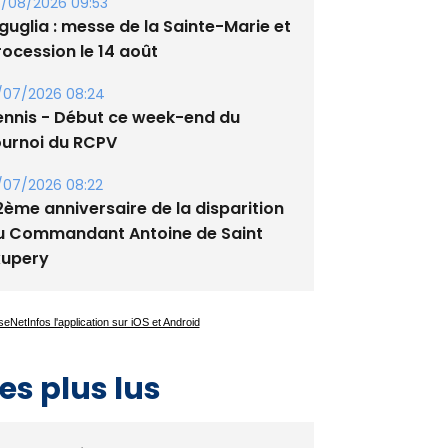
tade de San Benedetto
/08/2026 09:53
guglia : messe de la Sainte-Marie et
rocession le 14 août
/07/2026 08:24
ennis - Début ce week-end du
ournoi du RCPV
/07/2026 08:22
2ème anniversaire de la disparition
u Commandant Antoine de Saint
xupery
es plus lus