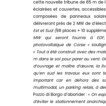
cette nouvelle tribune de 65 m de 
éclairées et couvertes, accessibles
composées de panneaux solaires
délivreront près de 2 MW de d’électr
Est et Sud (
98 places + 10 suppléme
MW qui seront fournis à EDF,
photovoltaïque de Corse
» soulig
«
Tout a été construit avec des mat
m dans le sol pour parer au vent. G
d’ouvrage et maître d’œuvre, la li
qu’en sud les travaux eux sont t
important car en dehors des s
multimodal, un parking relais, à d
Pozzo di Borgo d’abonder : «
On espè
d’éviter le stationnement anarchiqu