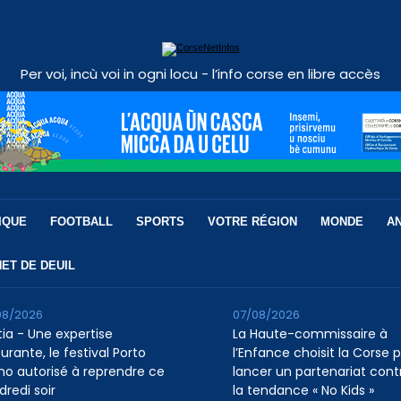
Per voi, incù voi in ogni locu - l’info corse en libre accès
IQUE
FOOTBALL
SPORTS
VOTRE RÉGION
MONDE
A
ET DE DEUIL
08/2026
07/08/2026
tia - Une expertise
La Haute-commissaire à
urante, le festival Porto
l’Enfance choisit la Corse 
ino autorisé à reprendre ce
lancer un partenariat cont
dredi soir
la tendance « No Kids »