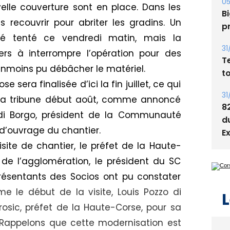
s
uvelle couverture sont en place. Dans les
es recouvrir pour abriter les gradins. Un
05
Bi
été tenté ce vendredi matin, mais la
p
ers à interrompre l’opération pour des
éanmoins pu débâcher le matériel.
31
T
e sera finalisée d’ici la fin juillet, ce qui
t
e la tribune début août, comme annoncé
 di Borgo, président de la Communauté
31
d’ouvrage du chantier.
8
d
isite de chantier, le préfet de la Haute-
E
s de l’agglomération, le président du SC
résentants des Socios ont pu constater
e le début de la visite, Louis
Pozzo di
osic, préfet de la Haute-Corse, pour sa
L
. Rappelons que cette modernisation est