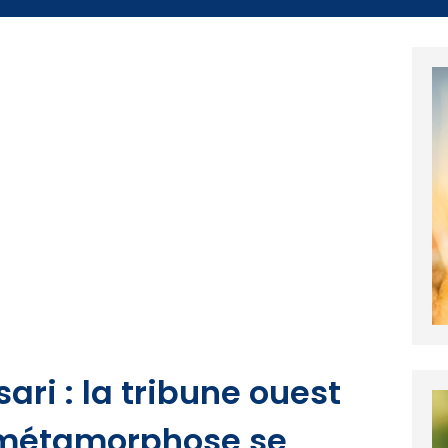
i : la tribune ouest
a métamorphose se