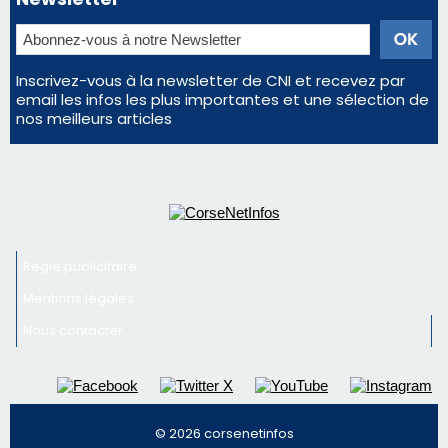
Régie publicitaire
Mentions légales
Nous contacter
© 2026 corsenetinfos