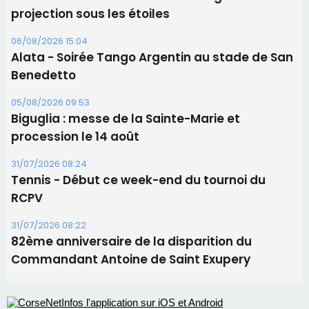
procession le 14 août
31/07/2026 08:24
Tennis - Début ce week-end du tournoi du
RCPV
31/07/2026 08:22
82ème anniversaire de la disparition du
Commandant Antoine de Saint Exupery
Les plus lus
Satine Nomary est la nouvelle Miss Corse 2026
Éclipse du 12 août : la Corse aux premières loges
d'un spectacle qui ne reviendra pas avant 2081
Éclipse du 12 août : Où s'installer en Corse pour
profiter pleinement du spectacle ?