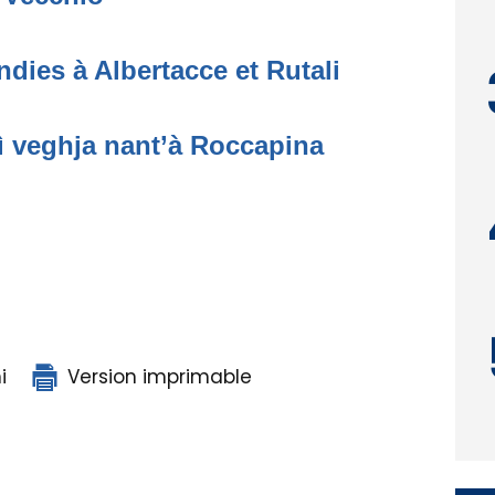
dies à Albertacce et Rutali
ì veghja nant’à Roccapina
i
Version imprimable