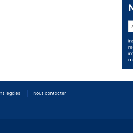
In
re
im
me
ns légales
Nous contacter