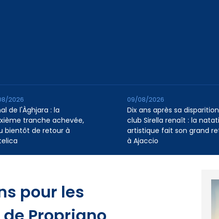
08/2026
09/08/2026
l de l'Àghjara : la
Dix ans après sa disparition,
xième tranche achevée,
club Sirella renaît : la natat
au bientôt de retour à
artistique fait son grand re
telica
à Ajaccio
ns pour les
 de Propriano