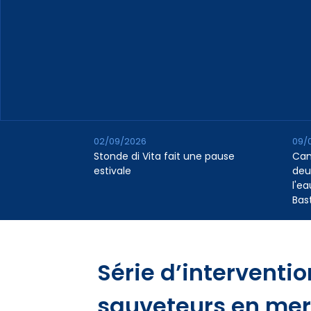
02/09/2026
09/
Stonde di Vita fait une pause
Cana
estivale
deu
l'e
Bas
Série d’interventio
sauveteurs en mer