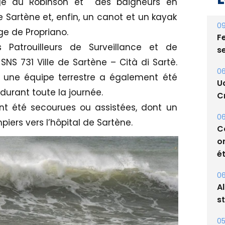
lage du Robinson et des baigneurs en
de Sartène et, enfin, un canot et un kayak
09
e de Propriano.
Fe
 Patrouilleurs de Surveillance et de
s
NS 731 Ville de Sartène – Cità di Sartè.
06
, une équipe terrestre a également été
U
durant toute la journée.
Cr
ont été secourues ou assistées, dont un
06
ers vers l’hôpital de Sartène.
C
o
ét
06
A
s
05