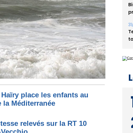
Bi
p
31
T
t
L
Haïry place les enfants au
 la Méditerranée
tesse relevés sur la RT 10
o-Vecchio