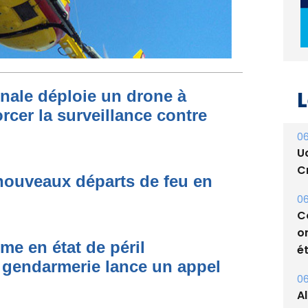
L
onale déploie un drone à
rcer la surveillance contre
06
U
Cr
nouveaux départs de feu en
06
C
o
me en état de péril
ét
 gendarmerie lance un appel
06
A