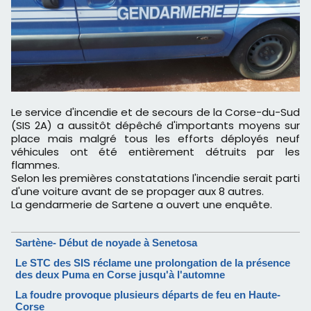
Le service d'incendie et de secours de la Corse-du-Sud
(SIS 2A) a aussitôt dépêché d'importants moyens sur
place mais malgré tous les efforts déployés neuf
véhicules ont été entièrement détruits par les
flammes.
Selon les premières constatations l'incendie serait parti
d'une voiture avant de se propager aux 8 autres.
La gendarmerie de Sartene a ouvert une enquête.
Sartène- Début de noyade à Senetosa
Le STC des SIS réclame une prolongation de la présence
des deux Puma en Corse jusqu'à l'automne
La foudre provoque plusieurs départs de feu en Haute-
Corse