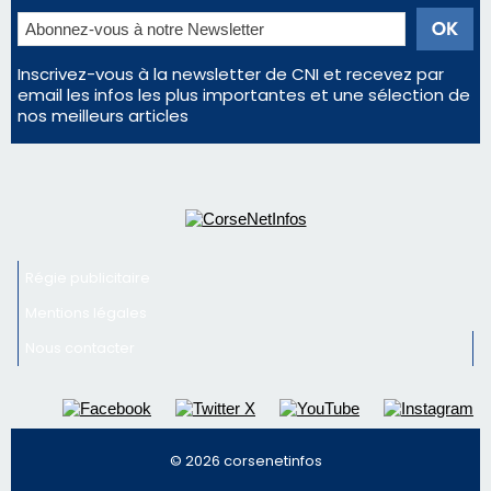
Régie publicitaire
Mentions légales
Nous contacter
© 2026 corsenetinfos