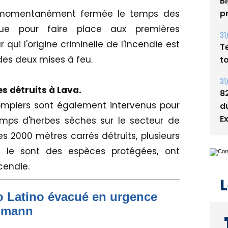
té momentanément fermée le temps des
05
Bi
que pour faire place aux premières
p
ui l'origine criminelle de l'incendie est
des deux mises à feu.
31
T
t
s détruits à Lava.
pompiers sont également intervenus pour
31
8
mps d'herbes sèches sur le secteur de
d
les 2000 mètres carrés détruits, plusieurs
E
s le sont des espèces protégées, ont
cendie.
to Latino évacué en urgence
L
simann