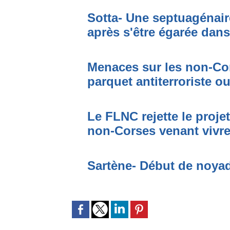
Sotta- Une septuagénair
après s'être égarée dan
Menaces sur les non-Cor
parquet antiterroriste o
Le FLNC rejette le proje
non-Corses venant vivre 
Sartène- Début de noya