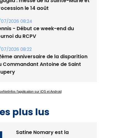
/08/2026 09:53
guglia : messe de la Sainte-Marie et
rocession le 14 août
/07/2026 08:24
ennis - Début ce week-end du
ournoi du RCPV
/07/2026 08:22
2ème anniversaire de la disparition
u Commandant Antoine de Saint
xupery
es plus lus