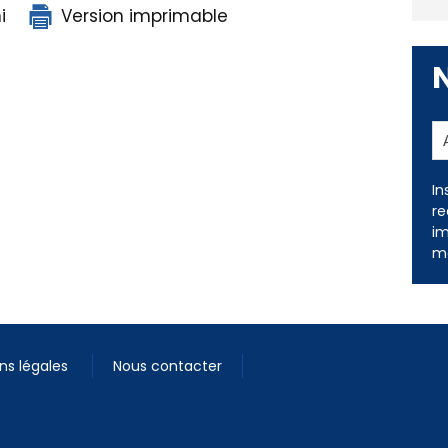
i
Version imprimable
In
re
im
me
ns légales
Nous contacter