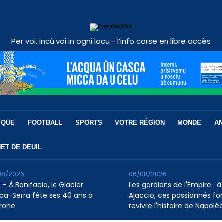
Per voi, incù voi in ogni locu - l’info corse en libre accès
IQUE
FOOTBALL
SPORTS
VOTRE RÉGION
MONDE
A
ET DE DEUIL
08/2026
06/08/2026
 - À Bonifacio, le Glacier
Les gardiens de l'Empire : à
ca-Serra fête ses 40 ans à
Ajaccio, ces passionnés fo
rone
revivre l'histoire de Napolé