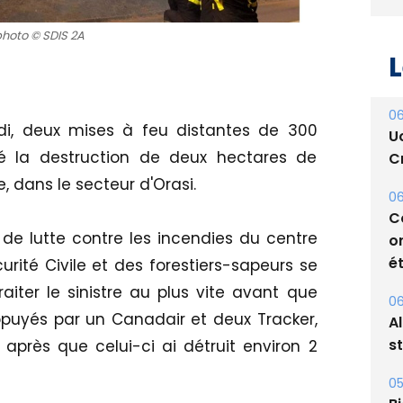
photo © SDIS 2A
L
di, deux mises à feu distantes de 300
sé la destruction de deux hectares de
06
U
 dans le secteur d'Orasi.
Cr
e lutte contre les incendies du centre
06
C
rité Civile et des forestiers-sapeurs se
o
raiter le sinistre au plus vite avant que
ét
ppuyés par un Canadair et deux Tracker,
 après que celui-ci ai détruit environ 2
06
A
s