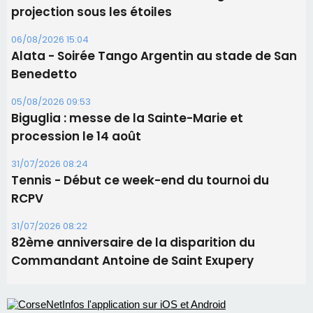
31/07/2026 08:24
Tennis - Début ce week-end du tournoi du
RCPV
31/07/2026 08:22
82ème anniversaire de la disparition du
Commandant Antoine de Saint Exupery
Les plus lus
Satine Nomary est la nouvelle Miss Corse 2026
Éclipse du 12 août : la Corse aux premières loges
d'un spectacle qui ne reviendra pas avant 2081
La gendarmerie alerte les restaurateurs corses
face à une nouvelle escroquerie au faux vendeur de
vin
En Corse, un début de saison marqué par une