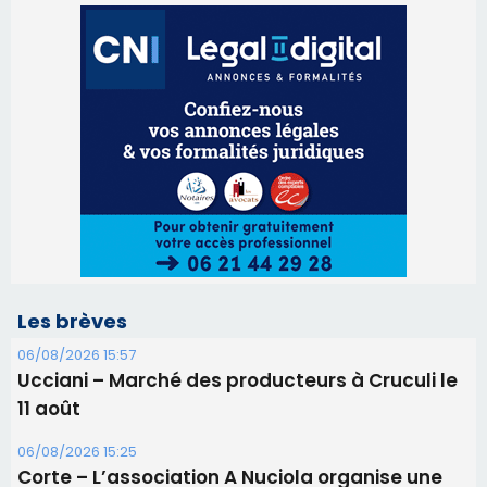
Les brèves
06/08/2026 15:57
Ucciani – Marché des producteurs à Cruculi le
11 août
06/08/2026 15:25
Corte – L’association A Nuciola organise une
projection sous les étoiles
06/08/2026 15:04
Alata - Soirée Tango Argentin au stade de San
Benedetto
05/08/2026 09:53
Biguglia : messe de la Sainte-Marie et
procession le 14 août