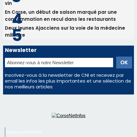
Les plus lus
Satine Nomary est la nouvelle Miss Corse 2026
Éclipse du 12 août : la Corse aux premières loges
d'un spectacle qui ne reviendra pas avant 2081
La gendarmerie alerte les restaurateurs corses
face à une nouvelle escroquerie au faux vendeur de
vin
En Corse, un début de saison marqué par une
consommation en recul dans les restaurants
Deux jeunes Ajacciens sur la voie de la médecine
militaire
Newsletter
Inscrivez-vous à la newsletter de CNI et recevez par