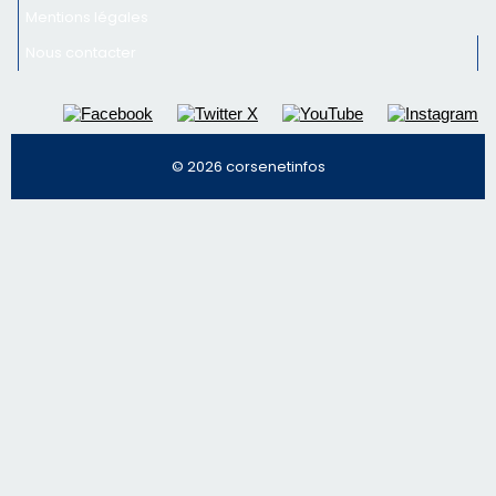
email les infos les plus importantes et une sélection de
nos meilleurs articles
Régie publicitaire
Mentions légales
Nous contacter
© 2026 corsenetinfos