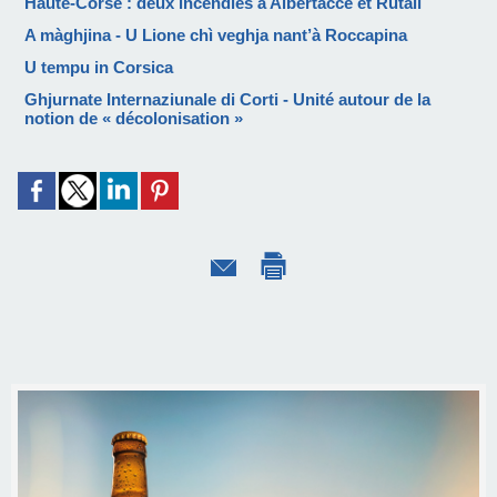
Haute-Corse : deux incendies à Albertacce et Rutali
A màghjina - U Lione chì veghja nant’à Roccapina
U tempu in Corsica
Ghjurnate Internaziunale di Corti - Unité autour de la
notion de « décolonisation »