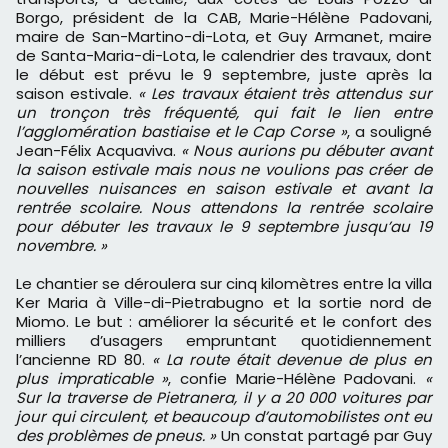
Borgo, président de la CAB, Marie-Hélène Padovani,
maire de San-Martino-di-Lota, et Guy Armanet, maire
de Santa-Maria-di-Lota, le calendrier des travaux, dont
le début est prévu le 9 septembre, juste après la
saison estivale.
« Les travaux étaient très attendus sur
un tronçon très fréquenté, qui fait le lien entre
l’agglomération bastiaise et le Cap Corse »
, a souligné
Jean-Félix Acquaviva.
« Nous aurions pu débuter avant
la saison estivale mais nous ne voulions pas créer de
nouvelles nuisances en saison estivale et avant la
rentrée scolaire. Nous attendons la rentrée scolaire
pour débuter les travaux le 9 septembre jusqu’au 19
novembre. »
Le chantier se déroulera sur cinq kilomètres entre la villa
Ker Maria à Ville-di-Pietrabugno et la sortie nord de
Miomo. Le but : améliorer la sécurité et le confort des
milliers d’usagers empruntant quotidiennement
l’ancienne RD 80.
« La route était devenue de plus en
plus impraticable »
, confie Marie-Hélène Padovani.
«
Sur la traverse de Pietranera, il y a 20 000 voitures par
jour qui circulent, et beaucoup d’automobilistes ont eu
des problèmes de pneus. »
Un constat partagé par Guy