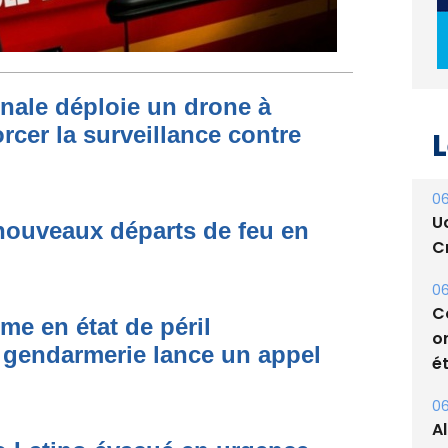
onale déploie un drone à
rcer la surveillance contre
L
06
U
nouveaux départs de feu en
Cr
06
C
me en état de péril
o
 gendarmerie lance un appel
ét
06
A