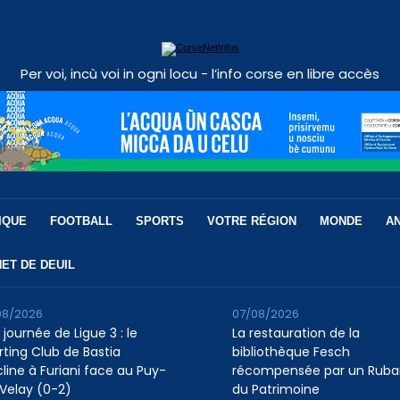
Per voi, incù voi in ogni locu - l’info corse en libre accès
IQUE
FOOTBALL
SPORTS
VOTRE RÉGION
MONDE
A
ET DE DEUIL
08/2026
07/08/2026
 journée de Ligue 3 : le
La restauration de la
rting Club de Bastia
bibliothèque Fesch
cline à Furiani face au Puy-
récompensée par un Ruba
Velay (0-2)
du Patrimoine