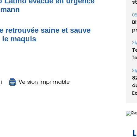
to Latino évacué en urgence
s
simann
05
Bi
e retrouvée saine et sauve
p
s le maquis
31
T
t
31
8
i
Version imprimable
d
E
L