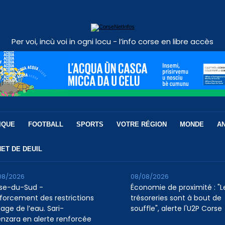
Per voi, incù voi in ogni locu - l’info corse en libre accès
IQUE
FOOTBALL
SPORTS
VOTRE RÉGION
MONDE
A
ET DE DEUIL
08/2026
08/08/2026
se-du-Sud -
Économie de proximité : "L
forcement des restrictions
trésoreries sont à bout de
age de l’eau. Sari-
souffle", alerte l'U2P Corse
enzara en alerte renforcée