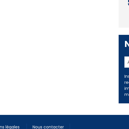
In
re
im
me
ns légales
Nous contacter