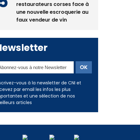
restaurateurs corses face à
une nouvelle escroquerie au
faux vendeur de vin
Newsletter
scrivez-vous à la newsletter de CNI et
cevez par email les infos les plus
portantes et une sélection de nos
illeurs articles