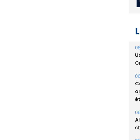
L
06
U
Cr
06
C
o
ét
06
A
s