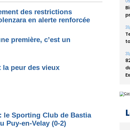
05
Bi
ment des restrictions
p
olenzara en alerte renforcée
31
T
une première, c’est un
t
31
8
t la peur des vieux
d
E
L
: le Sporting Club de Bastia
au Puy-en-Velay (0-2)