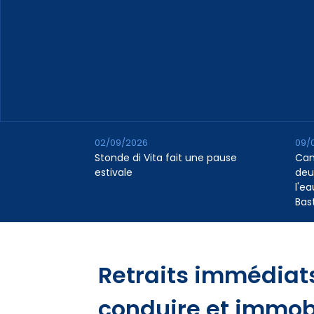
02/09/2026
09/
Stonde di Vita fait une pause
Cana
estivale
deu
l'e
Bas
Retraits immédiat
conduire et immobi