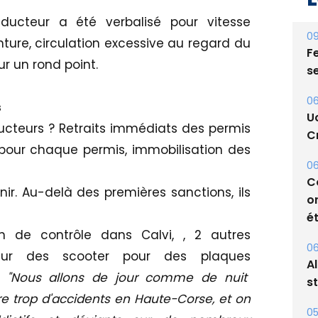
ducteur a été verbalisé pour vitesse
09
nture, circulation excessive au regard du
Fe
ur un rond point.
s
06
s
U
cteurs ? Retraits immédiats des permis
Cr
 pour chaque permis, immobilisation des
06
C
enir. Au-delà des premières sanctions, ils
o
ét
 de contrôle dans Calvi, , 2 autres
06
 sur des scooter pour des plaques
A
.
"Nous allons de jour comme de nuit
s
core trop d'accidents en Haute-Corse, et on
05