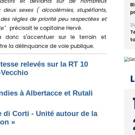
ictifs et déviants sur de nombreux
Bi
deux sexes ( alcoolémies, stupéfiants,
p
des règles de priorité peu respectées et
31
te"
précisait le capitaine Hervé.
T
donc s'accentuer sur le terrain et
t
tre la délinquance de voie publique.
tesse relevés sur la RT 10
o-Vecchio
L
dies à Albertacce et Rutali
di Corti - Unité autour de la
ion »