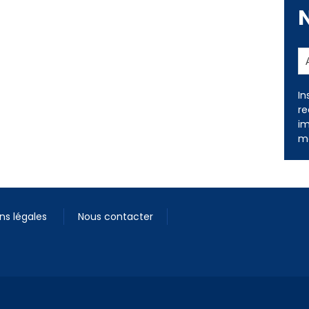
In
re
im
me
ns légales
Nous contacter