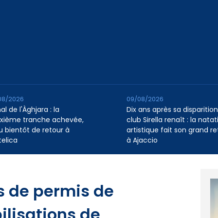
08/2026
09/08/2026
l de l'Àghjara : la
Dix ans après sa disparition,
xième tranche achevée,
club Sirella renaît : la natat
au bientôt de retour à
artistique fait son grand re
telica
à Ajaccio
s de permis de
lisations de