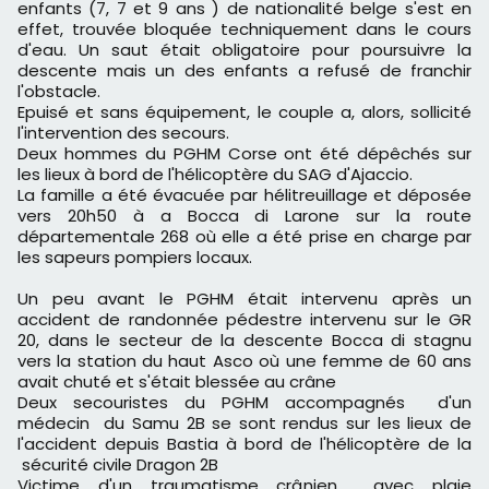
enfants (7, 7 et 9 ans ) de nationalité belge s'est en
effet, trouvée bloquée techniquement dans le cours
d'eau. Un saut était obligatoire pour poursuivre la
descente mais un des enfants a refusé de franchir
l'obstacle.
Epuisé et sans équipement, le couple a, alors, sollicité
l'intervention des secours.
Deux hommes du PGHM Corse ont été dépêchés sur
les lieux à bord de l'hélicoptère du SAG d'Ajaccio.
La famille a été évacuée par hélitreuillage et déposée
vers 20h50 à a Bocca di Larone sur la route
départementale 268 où elle a été prise en charge par
les sapeurs pompiers locaux.
Un peu avant le PGHM était intervenu après un
accident de randonnée pédestre intervenu sur le GR
20, dans le secteur de la descente Bocca di stagnu
vers la station du haut Asco où une femme de 60 ans
avait chuté et s'était blessée au crâne
Deux secouristes du PGHM accompagnés d'un
médecin du Samu 2B se sont rendus sur les lieux de
l'accident depuis Bastia à bord de l'hélicoptère de la
sécurité civile Dragon 2B
Victime d'un traumatisme crânien avec plaie