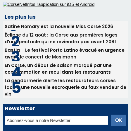
Tennis - Début ce week-end du tournoi du
RCPV
31/07/2026 08:22
82ème anniversaire de la disparition du
Commandant Antoine de Saint Exupery
Les plus lus
Satine Nomary est la nouvelle Miss Corse 2026
Éclipse du 12 août : la Corse aux premières loges
d'un spectacle qui ne reviendra pas avant 2081
Bastia – Le festival Porto Latino évacué en urgence
avant le concert de Mosimann
En Corse, un début de saison marqué par une
consommation en recul dans les restaurants