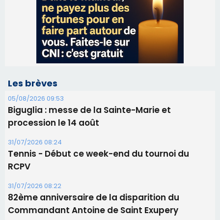
05/08/2026 09:53
Biguglia : messe de la Sainte-Marie et
procession le 14 août
31/07/2026 08:24
Tennis - Début ce week-end du tournoi du
RCPV
31/07/2026 08:22
82ème anniversaire de la disparition du
Commandant Antoine de Saint Exupery
30/07/2026 10:16
Lecci : I Messageri en concert gratuit jeudi soir
30/07/2026 09:55
Corte : I Chjami Aghjalesi en concert ce soir
30/07/2026 08:33
Bastia - Assunta Gloriosa à la Cathédrale