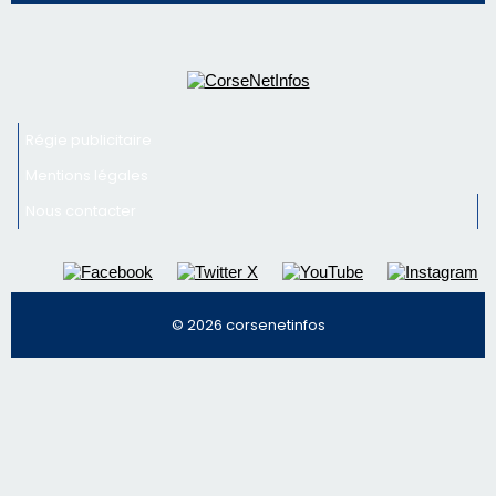
face à une nouvelle escroquerie au faux vendeur de
vin
Newsletter
Inscrivez-vous à la newsletter de CNI et recevez par
email les infos les plus importantes et une sélection de
nos meilleurs articles
Régie publicitaire
Mentions légales
Nous contacter