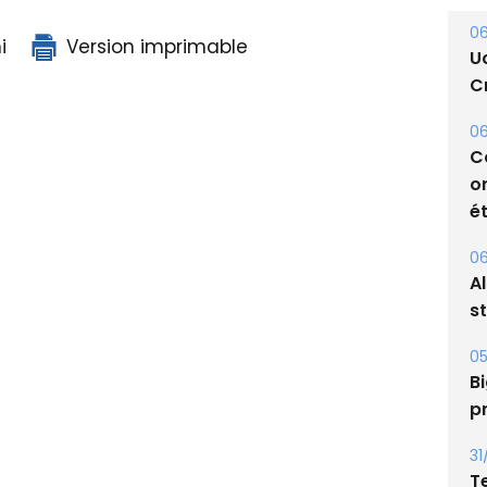
06
i
Version imprimable
U
Cr
06
C
o
ét
06
A
s
05
Bi
p
31
T