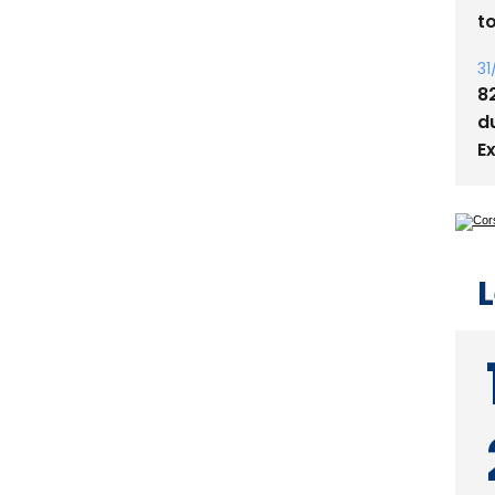
t
31
8
d
E
L