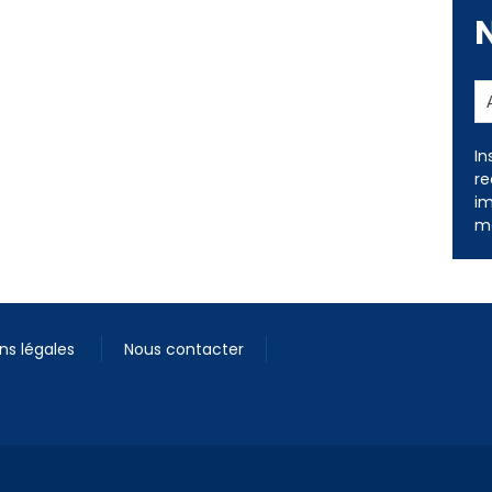
In
re
im
me
ns légales
Nous contacter