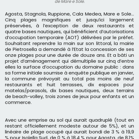
de Mare e Sole.
Agosta, Stagnola, Ruppione, Cala Medea, Mare e Sole…
Cinq plages magnifiques et jusqu’ici largement
préservées, à l’exception de deux restaurants et
quatre bases nautiques, qui bénéficient d’autorisations
d’occupation temporaire (AOT) délivrées par le préfet.
Souhaitant reprendre la main sur son littoral, la mairie
de Pietrosella a demandé à l’Etat la concession de ses
onze plages pour une durée de douze ans. Et a bâti un
projet d’aménagement qui démultiplie sur cinq d’entre
elles la surface d’occupation du domaine public : dans
sa forme initiale soumise à enquête publique en janvier,
la commune prévoyait au total pas moins de neuf
restaurants et huit terrasses, dix espaces pour
matelas/parasols, dix bases nautiques, deux terrains
de beach-volley, trois zones de jeux pour enfants et un
commerce.
Avec une emprise au sol qui aurait quadruplé (tout en
restant officiellement modeste autour de 5%), et un
linéaire de plage occupé qui aurait bondi de 3 % à 19,9
% pour Isolella Sud, de 0 % à 18,4 % pour Agosta, de 8,1%