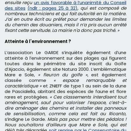
ensuite reçu
un avis favorable à l’unanimité du Conseil
des sites
(ndlr : pages 25 à 32)
, qui est composé de
nombreux techniciens et qui fait autorité en la matière.
J’ai en outre écrit au préfet pour demander les limites
du chemin des douaniers, mais il n’a pris aucun arrêté
fixant cette servitude. La mairie n'a donc pas triché. »
Atteinte à l'environnement ?
L’association Le GARDE s’inquiète également d’une
atteinte à l’environnement sur des plages qui figurent
toutes dans le périmètre du site inscrit du Golfe
d’Ajaccio, également site Natura 2000. L’emblématique
Mare e Sole,
« fleuron du golfe »
, est également
classée comme
« espace remarquable et
caractéristique »
et ZNIEFF de type 1 au sein de la dune
de Pascialella, abritant des espèces de faune et flore
rares et protégées.
« Ces classements interdisent tout
aménagement, sauf pour valoriser l’espace, c’est-à-
dire aménager des chemins et installer des panneaux
de sensibilisation, comme cela est fait au Ricanto
,
s’indigne Le Garde.
Mais pas pour mettre des pédalos !
Nous souhaitons d’ailleurs que Mare e Sole, qui est
déjà très dégradée,
soit reprise par le Conservatoire du