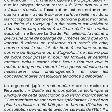
Convaincue -
« comme la majorité de la population »
-
que les plages doivent rester
« à l’état naturel »
et
« faciles d’accès »
, l’association estime notamment
que la mairie
« a menti sur leur surface réelle »
et donc
sur l’occupation annoncée du domaine public maritime.
« La limite du rivage qui a été retenue est inférieure
d’au moins cinq mètres à la limite réelle des hautes
eaux
, affirme Encore Le Garde.
Par ailleurs, la mairie a
prévu une zone de passage de 3 mètres alors que la loi
impose 5 mètres en présence d’un retrait de côte,
comme c’est le cas ici. Au final, à certains endroits
comme au Ruppione ou à Stagnola, il ne restera pas
de place pour passer ni pour les familles, et certains
matelas prévus seront dans l’eau ! D’autant que la
mairie a largement minoré les espaces effectivement
nécessaires aux aménagements, et que les
concessionnaires ont toujours tendance à déborder. »
Un argument jugé
« malhonnête »
par le maire de
Pietrosella :
« Quelle est la compétence technique et
juridique de cette association à la vision manichéenne
? Ses membres ne sont pas des spécialistes. Et moi non
plus ! Le dossier a été bâti par un bureau d’études en
consultation permanente avec les services de l’Etat. Il a