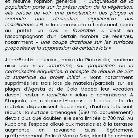
et résume l’opinion générale :
« L’inquiétude de la
population porte sur la préservation de la végétation,
elle refuse de voir une privatisation des plages et
souhaite une diminution significative des
installations. »
Et si la commissaire a finalement rendu
au préfet un avis
« favorable »
, c’est en
l’accompagnant d’un certain nombre de réserves,
notamment
« une coupe drastique sur les surfaces
proposées et la suppression de certains lots »
.
Jean-Baptiste Luccioni, maire de Pietrosella, confirme
ainsi que
« la commune, sur proposition de la
commissaire enquêtrice, a accepté de réduire de 25%
la superficie du projet initial »
. Sont notamment
supprimés les trois lots de matelas/parasols sur les
plages d’Agosta et de Cala Medea, leur vocation
devant rester
« familiale »
selon la commissaire. A
Stagnola, un restaurant-terrasse et deux lots de
matelas disparaissent également, d’autres lots sont
réduits : la surface aménagée (580 m2 actuellement)
devait plus que doubler, elle sera limitée à 700 m2. Au
Ruppione, l'espace alloué aux matelas et à la terrasse
augmente en revanche aussi légèrement
qu'étrangement. Enfin, à Mare e Sole, identifiée comme