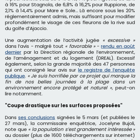
à 16% pour Stagnola, de 6,8% à 16,2% pour Ruppione, de
2,1% à 14,4% pour Mare e Sole… Là encore sous les 20%
réglementairement admis, mais suffisant pour modifier
profondément le visage de ces fleurons de la rive sud
du golfe d’Ajaccio.
Une augmentation de l’activité jugée
« excessive »
dans l’avis - malgré tout
« favorable »
-
rendu en août
dernier
par la Direction régionale de l’environnement,
de l’aménagement et du logement (DREAL). Excessif
également, selon la grande majorité des 47 personnes
qui ont consigné leur avis sur
le registre de l’enquête
publique
.
« Je suis horrifiée par ce projet qui marque la
fin de nos belles journées à la plage dans un
environnement encore protégé et naturel »
, peut-on
lire notamment.
"Coupe drastique sur les surfaces proposées"
Dans
ses conclusions
signées le 5 mars (et publiées le
27 mars), la commissaire enquêtrice, Jocelyne Bujoli,
note que
« la population s’est grandement intéressée »
au dossier (plus de 1600 téléchargements sur internet)