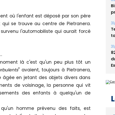
Bi
p
ent où l'enfant est déposé par son père
31
 qui se trouve au centre de Pietranera.
T
survenu l'automobiliste qui aurait forcé
t
31
8
s…
d
moment là c'est qu'un peu plus tôt un
E
rbulents
" avaient, toujours à Pietranera,
e âgée en jetant des objets divers dans
ents de voisinage, la personne qui vit
ssements des enfants
à quelqu'un de
L
, qu'un homme prévenu des faits, est