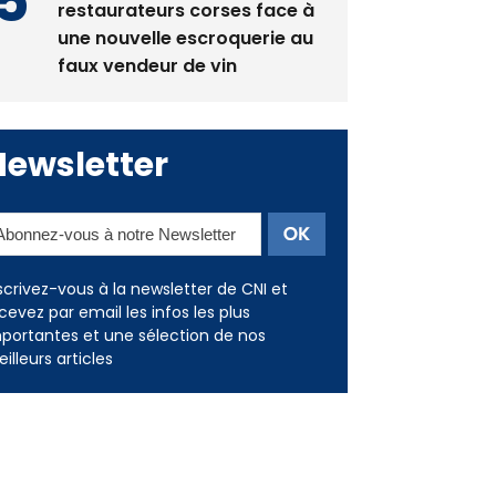
restaurateurs corses face à
une nouvelle escroquerie au
faux vendeur de vin
Newsletter
scrivez-vous à la newsletter de CNI et
cevez par email les infos les plus
portantes et une sélection de nos
illeurs articles