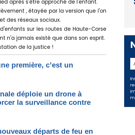
pied après s'être approché de l'enfant.
lèvement , étayée par la version que l'on
té et des réseaux sociaux.
r d'enfants sur les routes de Haute-Corse
nt n'a jamais existé que dans son esprit.
ation de la justice !
une première, c’est un
In
re
im
onale déploie un drone à
me
rcer la surveillance contre
nouveaux départs de feu en