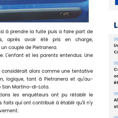
L
ssi à prendre la fuite puis a faire part de
, après avoir été pris en charge,
06
U
 un couple de Pietranera.
Cr
. L'enfant et les parents entendus. Une
06
C
n considérait alors comme une tentative
o
, logique, tant à Pietranera et qu'au-
ét
 San Martino-di-Lota.
06
ions les enquêteurs ont pu rétablir le
A
aits qui ont contribué à établir qu'il n'y
s
èvement.
05