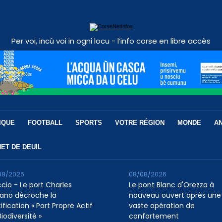
Per voi, incù voi in ogni locu - l’info corse en libre accès
IQUE
FOOTBALL
SPORTS
VOTRE RÉGION
MONDE
A
ET DE DEUIL
08/2026
08/08/2026
ccio - Le port Charles
Le pont Blanc d'Orezza à
ano décroche la
nouveau ouvert après une
ification « Port Propre Actif
vaste opération de
iodiversité »
confortement