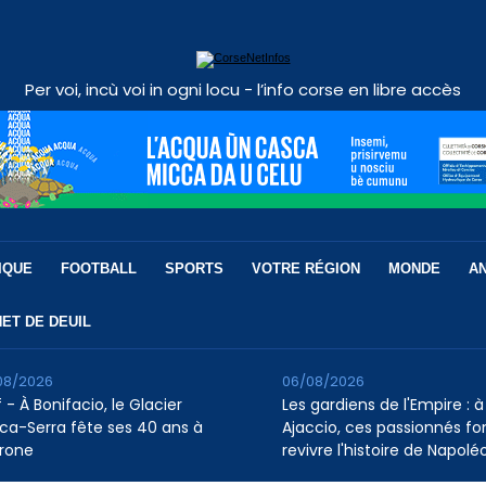
Per voi, incù voi in ogni locu - l’info corse en libre accès
IQUE
FOOTBALL
SPORTS
VOTRE RÉGION
MONDE
A
ET DE DEUIL
08/2026
06/08/2026
 - À Bonifacio, le Glacier
Les gardiens de l'Empire : à
ca-Serra fête ses 40 ans à
Ajaccio, ces passionnés fo
rone
revivre l'histoire de Napolé