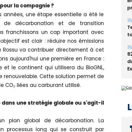
Bi
l pour la compagnie ?
p
 années, une étape essentielle a été le
31
de décarbonation et de transition
T
ous franchissons un cap important avec
t
jectif est clair : réduire nos émissions
31
u Rossu va contribuer directement à cet
8
ons aujourd'hui une première en France :
d
 et le continent qui utilisera du BioGNL,
E
ine renouvelable. Cette solution permet de
e CO₂ liées au carburant utilisé.
e dans une stratégie globale ou s'agit-il
L
 un plan global de décarbonation. La
un processus long qui se construit par