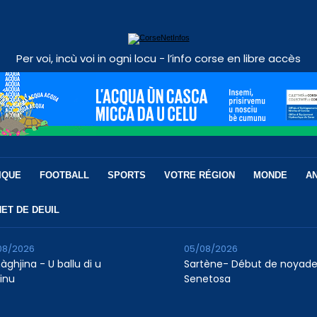
Per voi, incù voi in ogni locu - l’info corse en libre accès
IQUE
FOOTBALL
SPORTS
VOTRE RÉGION
MONDE
A
ET DE DEUIL
08/2026
05/08/2026
àghjina - U ballu di u
Sartène- Début de noyade
finu
Senetosa