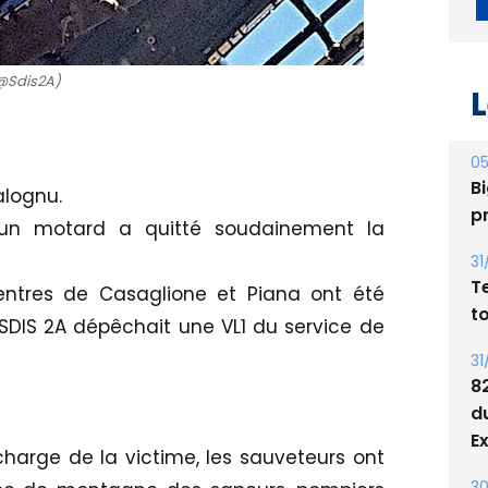
@Sdis2A)
L
Salognu.
05
 un motard a quitté soudainement la
Bi
p
ntres de Casaglione et Piana ont été
31
DIS 2A dépêchait une VL1 du service de
T
t
31
8
harge de la victime, les sauveteurs ont
d