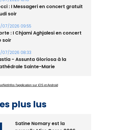
xupery
/07/2026 10:16
cci : I Messageri en concert gratuit
udi soir
/07/2026 09:55
rte : I Chjami Aghjalesi en concert
 soir
/07/2026 08:33
stia - Assunta Gloriosa à la
athédrale Sainte-Marie
es plus lus