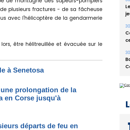
oupe de montagne des sapeurs-pompiers
E
it de plusieurs fractures - de sa fâcheuse
30
nus avec l'hélicoptère de la gendarmerie
Le
je
30
lors, être hélitreuillée et évacuée sur le
Co
ce
30
de à Senetosa
Ba
C
une prolongation de la
 en Corse jusqu'à
L
ieurs départs de feu en