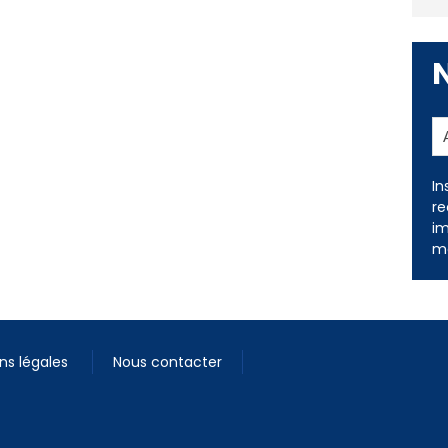
In
re
im
me
ns légales
Nous contacter