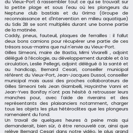
du Vieux-Port à rassembler tout ce qui se trouvait sur
la petite plage et sous l'eau où les plongeurs du
Neptune club bastiais et du Grima (
Groupe de
reconnaissance et d'Intervention en milieu aquatique)
du Sdis 2B se sont multipliés durant une bonne partie
de la matinée.
Caddy, pneus, fauteuil, plaques de ferrailles : il fallut
deux bons camions pour récupérer une partie de ces
trésors sous-marins que nul n'envie au Vieux-Port.
Gilles Simeoni, maire de Bastia, Mimi Vivarelli , a
djoint
délégué à l’écologie, au développement durable et à la
circulation, Leslie Pellegri, adjoint délégué à la santé et
au handicap, Bernard Cesari, conseiller municipal
référent du Vieux-Port, Jean-Jacques Dussol, conseiller
municipal mais aussi des proches collaborateurs de
Gilles Simeoni tels Jean Giambelli, Haycinthe Vanni et
Jean-Yves Bonifay n'ont pas hésité à retrousser leurs
manches pour, avec l'aide de riverains et des
représentants des plaisanciers notamment, charger
tous les objets les plus hétéroclites que les plongeurs
ramenaient du fond.
Un travail de quelques heures à peine mais qui
demanderait, bien sûr, à être renouvelé car, ainsi que
relève Bernard Cesari dans notre vidéo, le plus grand