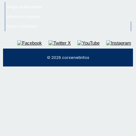
Inscrivez-vous à la newsletter de CNI et recevez par
email les infos les plus importantes et une sélection de
nos meilleurs articles
Régie publicitaire
Mentions légales
Nous contacter
© 2026 corsenetinfos