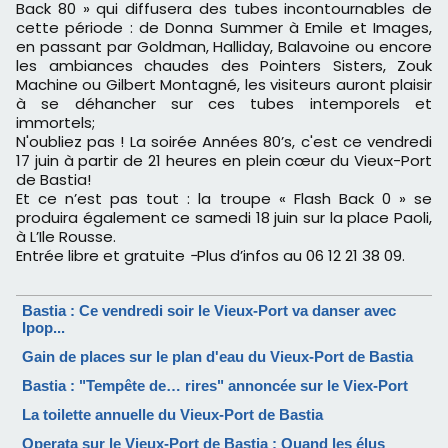
Back 80 » qui diffusera des tubes incontournables de
cette période : de Donna Summer à Emile et Images,
en passant par Goldman, Halliday, Balavoine ou encore
les ambiances chaudes des Pointers Sisters, Zouk
Machine ou Gilbert Montagné, les visiteurs auront plaisir
à se déhancher sur ces tubes intemporels et
immortels;
N'oubliez pas ! La soirée Années 80’s, c'est ce vendredi
17 juin à partir de 21 heures en plein cœur du Vieux-Port
de Bastia!
Et ce n’est pas tout : la troupe « Flash Back 0 » se
produira également ce samedi 18 juin sur la place Paoli,
à L’Ile Rousse.
Entrée libre et gratuite
-
Plus d’infos au 06 12 21 38 09.
Bastia : Ce vendredi soir le Vieux-Port va danser avec
Ipop...
Gain de places sur le plan d'eau du Vieux-Port de Bastia
Bastia : "Tempête de… rires" annoncée sur le Viex-Port
La toilette annuelle du Vieux-Port de Bastia
Operata sur le Vieux-Port de Bastia : Quand les élus