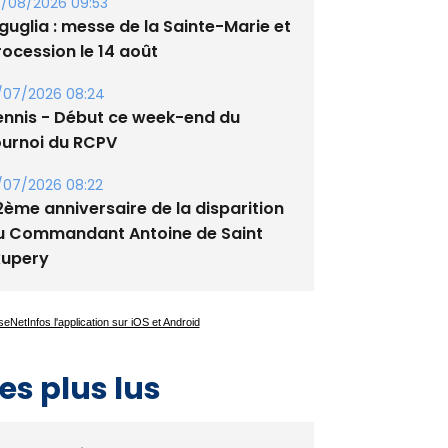
tade de San Benedetto
/08/2026 09:53
guglia : messe de la Sainte-Marie et
rocession le 14 août
/07/2026 08:24
ennis - Début ce week-end du
ournoi du RCPV
/07/2026 08:22
2ème anniversaire de la disparition
u Commandant Antoine de Saint
xupery
es plus lus