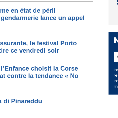
me en état de péril
 gendarmerie lance un appel
ssurante, le festival Porto
dre ce vendredi soir
l’Enfance choisit la Corse
at contre la tendance « No
In
re
im
me
a di Pinareddu