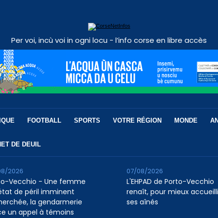
Per voi, incù voi in ogni locu - l’info corse en libre accès
IQUE
FOOTBALL
SPORTS
VOTRE RÉGION
MONDE
A
ET DE DEUIL
08/2026
07/08/2026
to-Vecchio - Une femme
L'EHPAD de Porto-Vecchio
état de péril imminent
renaît, pour mieux accueilli
herchée, la gendarmerie
ses aînés
ce un appel à témoins