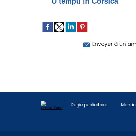
U tempu in Corsica
Envoyer à un am
Régie publicitaire
Mentio