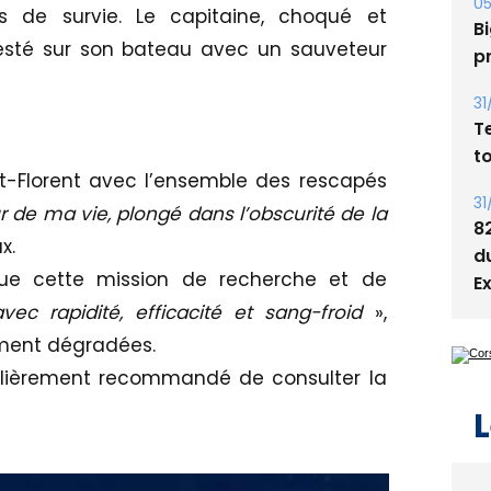
s
s de survie. Le capitaine, choqué et
esté sur son bateau avec un sauveteur
05
Bi
p
31
T
nt-Florent avec l’ensemble des rescapés
t
ur de ma vie, plongé dans l’obscurité de la
x.
31
8
ue cette mission de recherche et de
d
avec rapidité, efficacité et sang-froid
»,
E
ement dégradées.
ticulièrement recommandé de consulter la
L