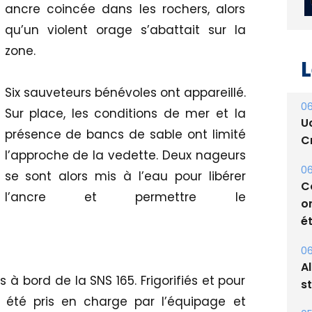
ancre coincée dans les rochers, alors
qu’un violent orage s’abattait sur la
zone.
Six sauveteurs bénévoles ont appareillé.
L
Sur place, les conditions de mer et la
présence de bancs de sable ont limité
06
U
l’approche de la vedette. Deux nageurs
Cr
se sont alors mis à l’eau pour libérer
l’ancre et permettre le
06
C
o
ét
 à bord de la SNS 165. Frigorifiés et pour
06
A
t été pris en charge par l’équipage et