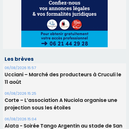
06/08/2026 15:57
Ucciani – Marché des producteurs à Cruculi le
11 août
06/08/2026 15:25
Corte – L’association A Nuciola organise une
projection sous les étoiles
06/08/2026 15:04
Alata - Soirée Tango Argentin au stade de San
Benedetto
05/08/2026 09:53
Biguglia : messe de la Sainte-Marie et
procession le 14 août
31/07/2026 08:24
Tennis - Début ce week-end du tournoi du
RCPV
31/07/2026 08:22