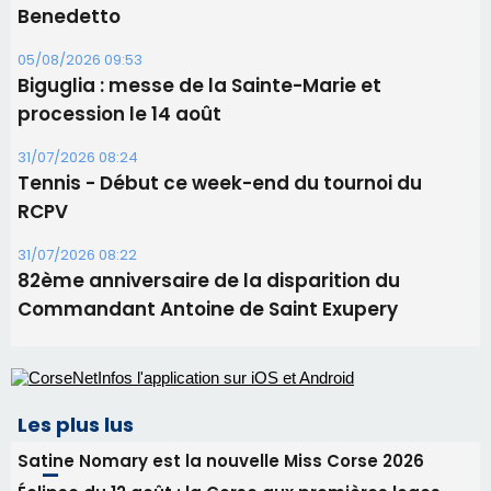
82ème anniversaire de la disparition du
Commandant Antoine de Saint Exupery
Les plus lus
Satine Nomary est la nouvelle Miss Corse 2026
Éclipse du 12 août : la Corse aux premières loges
d'un spectacle qui ne reviendra pas avant 2081
La gendarmerie alerte les restaurateurs corses
face à une nouvelle escroquerie au faux vendeur de
vin
En Corse, un début de saison marqué par une
consommation en recul dans les restaurants
Deux jeunes Ajacciens sur la voie de la médecine
militaire