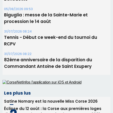
82ème anniversaire de la disparition du
Commandant Antoine de Saint Exupery
Les plus lus
Satine Nomary est la nouvelle Miss Corse 2026
Éclipse du 12 août : la Corse aux premières loges
d'un spectacle qui ne reviendra pas avant 2081
Éclipse du 12 août : Où s'installer en Corse pour
profiter pleinement du spectacle ?
En Corse, un début de saison marqué par une
consommation en recul dans les restaurants
La gendarmerie alerte les restaurateurs corses
face à une nouvelle escroquerie au faux vendeur de
vin