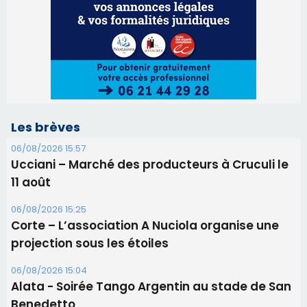
Ucciani – Marché des producteurs à Cruculi le
11 août
06/08/2026 15:25
Corte – L’association A Nuciola organise une
projection sous les étoiles
06/08/2026 15:04
Alata - Soirée Tango Argentin au stade de San
Benedetto
05/08/2026 09:53
Biguglia : messe de la Sainte-Marie et
procession le 14 août
31/07/2026 08:24
Tennis - Début ce week-end du tournoi du
RCPV
31/07/2026 08:22