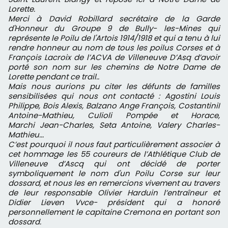
Lorette.
Merci à David Robillard secrétaire de la Garde
d'Honneur du Groupe 9 de Bully- les-Mines qui
représente le Poilu de l'Artois 1914/1918 et qui a tenu à lui
rendre honneur au nom de tous les poilus Corses et à
François Lacroix de l’ACVA de Villeneuve D’Asq d’avoir
porté son nom sur les chemins de Notre Dame de
Lorette pendant ce trail..
Mais nous aurions pu citer les défunts de familles
sensibilisées qui nous ont contacté :
Agostini Louis
Philippe,
Bois Alexis, Balzano Ange François, CostantiniI
Antoine-Mathieu, Culioli Pompée et Horace,
Marchi Jean-Charles, Seta Antoine, Valery Charles-
Mathieu...
C’est pourquoi il nous faut particulièrement associer à
cet hommage les 55 coureurs de l’Athlétique Club de
Villeneuve d’Ascq qui ont décidé de porter
symboliquement le nom d'un Poilu Corse sur leur
dossard, et nous les en remercions vivement au travers
de leur responsable Olivier Harduin l’entraîneur et
Didier Lieven Vvce- président qui a honoré
personnellement le capitaine Cremona en portant son
dossard.