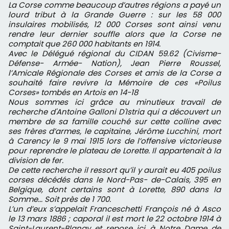
La Corse comme beaucoup d’autres régions a payé un
lourd tribut à la Grande Guerre : sur les 58 000
insulaires mobilisés, 12 000 Corses sont ainsi venu
rendre leur dernier souffle alors que la Corse ne
comptait que 260 000 habitants en 1914.
Avec le Délégué régional du CIDAN 59.62 (Civisme-
Défense- Armée- Nation), Jean Pierre Roussel,
l’Amicale Régionale des Corses et amis de la Corse a
souhaité faire revivre la Mémoire de ces «Poilus
Corses» tombés en Artois en 14-18
Nous sommes ici grâce au minutieux travail de
recherche d'Antoine Galloni D'Istria qui a découvert un
membre de sa famille couché sur cette colline avec
ses frères d’armes, le capitaine, Jérôme Lucchini, mort
à Carency le 9 mai 1915 lors de l’offensive victorieuse
pour reprendre le plateau de Lorette. Il appartenait à la
division de fer.
De cette recherche il ressort qu’il y aurait eu 405 poilus
corses décédés dans le Nord-Pas- de-Calais, 395 en
Belgique, dont certains sont à Lorette, 890 dans la
Somme... Soit près de 1 700.
L’un d’eux s’appelait Franceschetti François né à Asco
le 13 mars 1886 ; caporal il est mort le 22 octobre 1914 à
Saint-Laurent-Blangy et repose ici à Notre Dame de