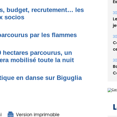
30
Le
s, budget, recrutement… les
je
x socios
30
Co
 parcourus par les flammes
ce
30
0 hectares parcourus, un
Ba
era mobilisé toute la nuit
C
tique en danse sur Biguglia
L
i
Version imprimable