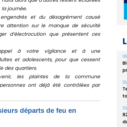
nuits alors que d’autres restent éclairées
la journée.
n engendrés et du désagrément causé
tre attention sur le manque de sécurité
L
er d’électrocution que présentent ces
05
Bi
appel à votre vigilance et à une
p
ultes et adolescents, pour que cessent
e des quartiers.
31
T
venir, les plaintes de la commune
t
 personnes ont déjà été contrôlées par
31
8
d
ieurs départs de feu en
E