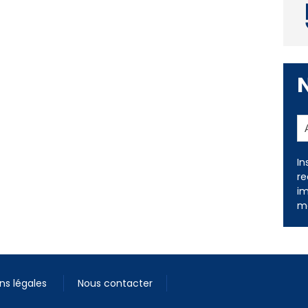
In
re
im
me
ns légales
Nous contacter