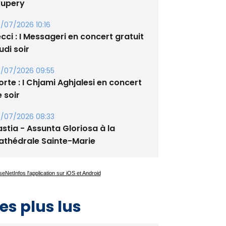
/07/2026 10:16
cci : I Messageri en concert gratuit
udi soir
/07/2026 09:55
rte : I Chjami Aghjalesi en concert
 soir
/07/2026 08:33
stia - Assunta Gloriosa à la
athédrale Sainte-Marie
es plus lus
Satine Nomary est la