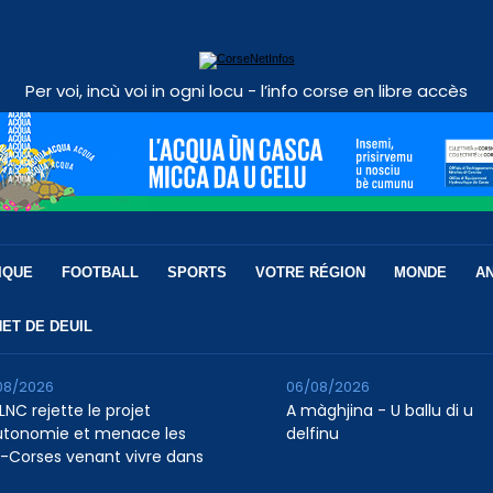
Per voi, incù voi in ogni locu - l’info corse en libre accès
IQUE
FOOTBALL
SPORTS
VOTRE RÉGION
MONDE
A
ET DE DEUIL
08/2026
06/08/2026
LNC rejette le projet
A màghjina - U ballu di u
utonomie et menace les
delfinu
-Corses venant vivre dans