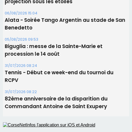
31/07/2026 08:24
Tennis - Début ce week-end du tournoi du
RCPV
31/07/2026 08:22
82ème anniversaire de la disparition du
Commandant Antoine de Saint Exupery
Les plus lus
Satine Nomary est la nouvelle Miss Corse 2026
Éclipse du 12 août : la Corse aux premières loges
d'un spectacle qui ne reviendra pas avant 2081
Éclipse du 12 août : Où s'installer en Corse pour
profiter pleinement du spectacle ?
En Corse, un début de saison marqué par une