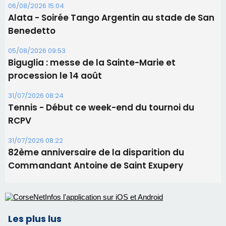
31/07/2026 08:24
Tennis - Début ce week-end du tournoi du
RCPV
31/07/2026 08:22
82ème anniversaire de la disparition du
Commandant Antoine de Saint Exupery
Les plus lus
Satine Nomary est la nouvelle Miss Corse 2026
Éclipse du 12 août : la Corse aux premières loges
d'un spectacle qui ne reviendra pas avant 2081
Éclipse du 12 août : Où s'installer en Corse pour
profiter pleinement du spectacle ?
En Corse, un début de saison marqué par une
consommation en recul dans les restaurants