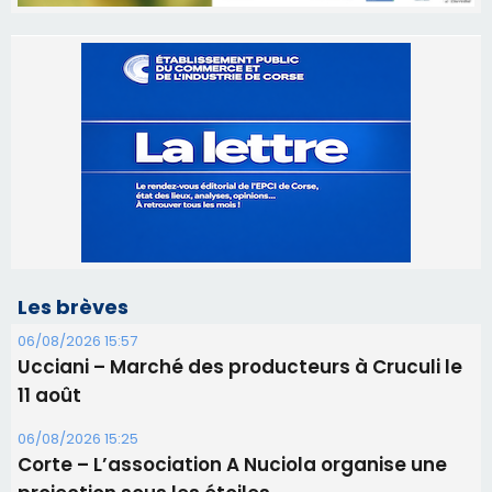
Les brèves
06/08/2026 15:57
Ucciani – Marché des producteurs à Cruculi le
11 août
06/08/2026 15:25
Corte – L’association A Nuciola organise une
projection sous les étoiles
06/08/2026 15:04
Alata - Soirée Tango Argentin au stade de San
Benedetto
05/08/2026 09:53
Biguglia : messe de la Sainte-Marie et
procession le 14 août