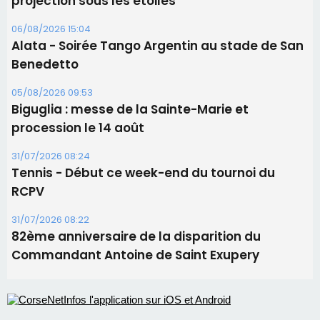
31/07/2026 08:24
Tennis - Début ce week-end du tournoi du
RCPV
31/07/2026 08:22
82ème anniversaire de la disparition du
Commandant Antoine de Saint Exupery
Les plus lus
Satine Nomary est la nouvelle Miss Corse 2026
Éclipse du 12 août : la Corse aux premières loges
d'un spectacle qui ne reviendra pas avant 2081
Bastia – Le festival Porto Latino évacué en urgence
avant le concert de Mosimann
En Corse, un début de saison marqué par une