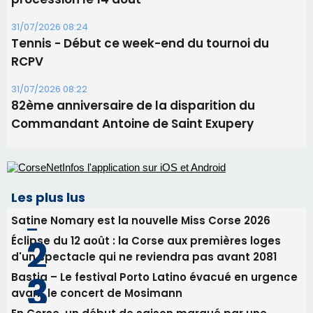
Les plus lus
Satine Nomary est la nouvelle Miss Corse 2026
Éclipse du 12 août : la Corse aux premières loges
d'un spectacle qui ne reviendra pas avant 2081
Bastia – Le festival Porto Latino évacué en urgence
avant le concert de Mosimann
En Corse, un début de saison marqué par une
consommation en recul dans les restaurants
La gendarmerie alerte les restaurateurs corses
face à une nouvelle escroquerie au faux vendeur de
vin
Newsletter