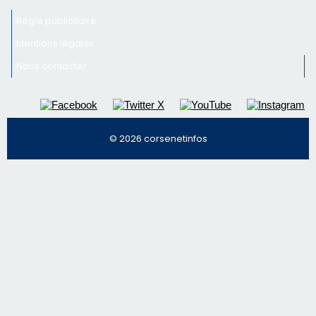
Inscrivez-vous à la newsletter de CNI et recevez par
email les infos les plus importantes et une sélection de
nos meilleurs articles
Régie publicitaire
Mentions légales
Nous contacter
© 2026 corsenetinfos