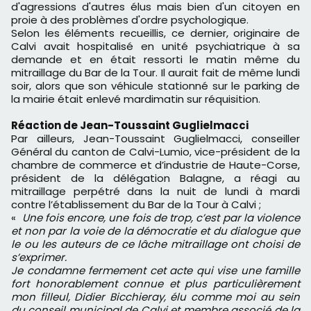
d'agressions d'autres élus mais bien d'un citoyen en
proie à des problèmes d'ordre psychologique.
Selon les éléments recueillis, ce dernier, originaire de
Calvi avait
hospitalisé en unité psychiatrique
à sa
demande et en était ressorti le matin même du
mitraillage du Bar de la Tour. Il aurait fait de même lundi
soir, alors que son véhicule stationné sur le parking de
la mairie était enlevé mardimatin sur réquisition.
Réaction de Jean-Toussaint Guglielmacci
Par ailleurs, Jean-Toussaint Guglielmacci, conseiller
Général du canton de Calvi-Lumio, vice-président de la
chambre de commerce et d’industrie de Haute-Corse,
président de la délégation Balagne, a réagi au
mitraillage perpétré dans la nuit de lundi à mardi
contre l’établissement du Bar de la Tour à Calvi ;
«
Une fois encore, une fois de trop, c’est par la violence
et non par la voie de la démocratie et du dialogue que
le ou les auteurs de ce lâche mitraillage ont choisi de
s’exprimer.
Je condamne fermement cet acte qui vise une famille
fort honorablement connue et plus particulièrement
mon filleul, Didier Bicchieray, élu comme moi au sein
du conseil municipal de Calvi et membre associé de la