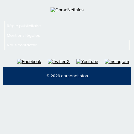
Newsletter
Inscrivez-vous à la newsletter de CNI et recevez par
email les infos les plus importantes et une sélection de
nos meilleurs articles
Régie publicitaire
Mentions légales
Nous contacter
© 2026 corsenetinfos