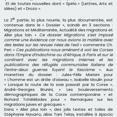
Et de toutes nouvelles dont « Spirla » (Lettres, Arts et
idées) et « Drozo ».
e
La 2
partie, la plus nourrie, la plus documentée, est
contenue dans le « Dossier », scindé en 3 sections :
Migrations et Méditerranée, Actualité des migrations et
Aller plus loin. «
Ce dossier Migrations s’est imposé
comme une évidence car nous avions la matière avec
des textes sur les revues nées de l’exil
» commente Ch.
Peri. «
Ces publications nous amènent à voir les Corses
dans l’Empire d’Indochine ou d’Afrique, à Paris et sur le
continent avec les migrations internes et les
publications des réfugiés communistes italiens de
l’entre-deux guerres fuyant le fascisme
». Aux
manettes du dossier : Jules-Félix Mariani pour
« L’homme est un drôle d’oiseau », Isabelle Moulin pour
« Lorsque la route de la soie passait par la Corse »,
André-Georges Brunini, « Les bouleversements
démographiques de la Corse contemporaine » et
Richard Tchélébides pour « Remarques sur les
migrations juives et grecques ».
Dans « Aller plus loin », des jolis textes et toiles de
Stéphanie Navarro, alias Tani Telas, installée à Ajaccio